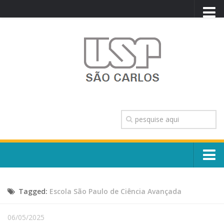
PORTAL USP
WEBMAIL
NEWSLETTER
VIDEOCAST
SISTEMAS USP
TRANSPARÊNCIA
OUVIDORIA
CONTATO
Sobre o Campus
ENGLISH
Tagged:
Escola São Paulo de Ciência Avançada
Escola, Institutos e Órgãos
Conselho Gestor e Dirigentes
Núcleos e Comissões
06/05/2025
História e Números