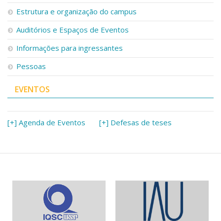
Serviços
Estrutura e organização do campus
Bibliotecas
Auditórios e Espaços de Eventos
Apoio ao Estudante
Segurança, Trânsito e Prevenção
Informações para ingressantes
RH, Administrativo e Financeiro
Outros serviços
Pessoas
Comunicação
EVENTOS
Assessorias e Mídias
Aplicativos e Sites
Jornal da USP
Agenda de Eventos
[+] Agenda de Eventos
[+] Defesas de teses
Defesa de Teses