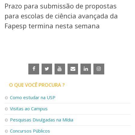
Prazo para submissão de propostas
Telefones e Mapas
Pessoas
para escolas de ciência avançada da
Ensino
Fapesp termina nesta semana
Graduação
Pós-Graduação
Educação a distância
Cursos de Extensão
Pesquisa e Inovação
Linhas de Pesquisa
Centros, Núcleos e Projetos em Rede
Pós-doutorado
O QUE VOCÊ PROCURA ?
Iniciação Científica
Transferência de Tecnologia
Como estudar na USP
Empresas Juniores
Extensão à Comunidade
Visitas ao Campus
Projetos, Programas e Cursos
Pesquisas Divulgadas na Mídia
Artes, Cultura e Esportes
Museus e Espaços Interativos
Concursos Públicos