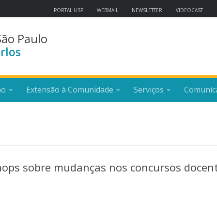
PORTAL USP
WEBMAIL
NEWSLETTER
VIDEOCAST
São Paulo
rlos
ão
Extensão à Comunidade
Serviços
Comunic
hops sobre mudanças nos concursos docen