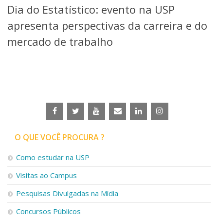
Dia do Estatístico: evento na USP
Telefones e Mapas
Pessoas
apresenta perspectivas da carreira e do
Ensino
mercado de trabalho
Graduação
Pós-Graduação
Educação a distância
Cursos de Extensão
Pesquisa e Inovação
Linhas de Pesquisa
Centros, Núcleos e Projetos em Rede
Pós-doutorado
O QUE VOCÊ PROCURA ?
Iniciação Científica
Transferência de Tecnologia
Como estudar na USP
Empresas Juniores
Extensão à Comunidade
Visitas ao Campus
Projetos, Programas e Cursos
Pesquisas Divulgadas na Mídia
Artes, Cultura e Esportes
Museus e Espaços Interativos
Concursos Públicos