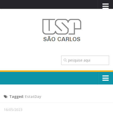
PORTAL USP
WEBMAIL
NEWSLETTER
VIDEOCAST
SISTEMAS USP
TRANSPARÊNCIA
OUVIDORIA
CONTATO
Sobre o Campus
ENGLISH
Tagged:
EstatDay
Escola, Institutos e Órgãos
Conselho Gestor e Dirigentes
Núcleos e Comissões
16/05/2023
História e Números