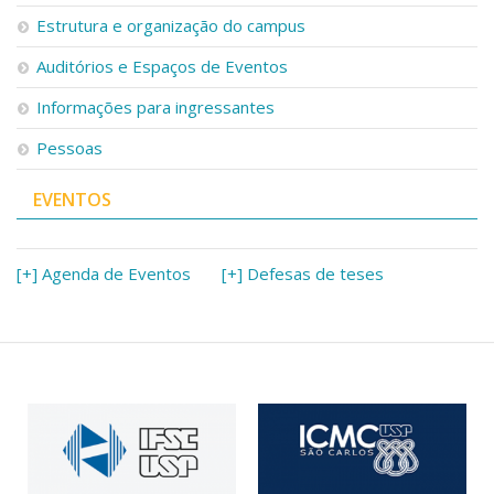
Serviços
Estrutura e organização do campus
Bibliotecas
Auditórios e Espaços de Eventos
Apoio ao Estudante
Segurança, Trânsito e Prevenção
Informações para ingressantes
RH, Administrativo e Financeiro
Outros serviços
Pessoas
Comunicação
EVENTOS
Assessorias e Mídias
Aplicativos e Sites
Jornal da USP
Agenda de Eventos
[+] Agenda de Eventos
[+] Defesas de teses
Defesa de Teses