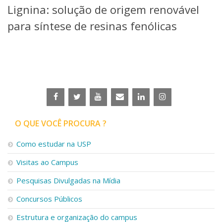
Lignina: solução de origem renovável
Telefones e Mapas
Pessoas
para síntese de resinas fenólicas
Ensino
Graduação
Pós-Graduação
Educação a distância
Cursos de Extensão
Pesquisa e Inovação
Linhas de Pesquisa
Centros, Núcleos e Projetos em Rede
O QUE VOCÊ PROCURA ?
Pós-doutorado
Iniciação Científica
Como estudar na USP
Transferência de Tecnologia
Visitas ao Campus
Empresas Juniores
Extensão à Comunidade
Pesquisas Divulgadas na Mídia
Projetos, Programas e Cursos
Concursos Públicos
Artes, Cultura e Esportes
Museus e Espaços Interativos
Estrutura e organização do campus