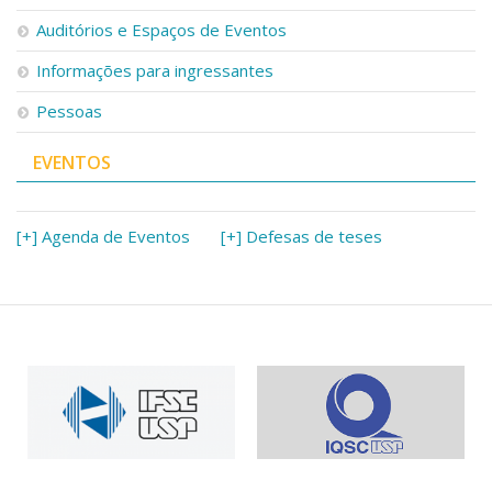
Serviços
Auditórios e Espaços de Eventos
Bibliotecas
Apoio ao Estudante
Informações para ingressantes
Segurança, Trânsito e Prevenção
Pessoas
RH, Administrativo e Financeiro
Outros serviços
EVENTOS
Comunicação
Assessorias e Mídias
Aplicativos e Sites
[+] Agenda de Eventos
[+] Defesas de teses
Jornal da USP
Agenda de Eventos
Defesa de Teses