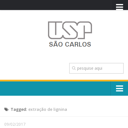
PORTAL USP
WEBMAIL
NEWSLETTER
VIDEOCAST
SISTEMAS USP
TRANSPARÊNCIA
OUVIDORIA
CONTATO
Sobre o Campus
ENGLISH
Tagged:
extração de lignina
Escola, Institutos e Órgãos
Conselho Gestor e Dirigentes
Núcleos e Comissões
09/02/2017
História e Números