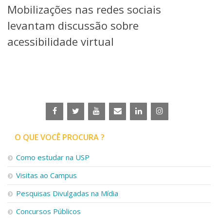
Mobilizações nas redes sociais
Telefones e Mapas
Pessoas
levantam discussão sobre
Ensino
acessibilidade virtual
Graduação
Pós-Graduação
Educação a distância
Cursos de Extensão
Pesquisa e Inovação
Linhas de Pesquisa
Centros, Núcleos e Projetos em Rede
Pós-doutorado
O QUE VOCÊ PROCURA ?
Iniciação Científica
Transferência de Tecnologia
Como estudar na USP
Empresas Juniores
Extensão à Comunidade
Visitas ao Campus
Projetos, Programas e Cursos
Pesquisas Divulgadas na Mídia
Artes, Cultura e Esportes
Museus e Espaços Interativos
Concursos Públicos