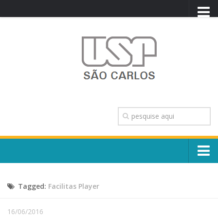
PORTAL USP
WEBMAIL
NEWSLETTER
VIDEOCAST
SISTEMAS USP
TRANSPARÊNCIA
OUVIDORIA
CONTATO
Sobre o Campus
ENGLISH
Tagged:
Facilitas Player
Escola, Institutos e Órgãos
Conselho Gestor e Dirigentes
Núcleos e Comissões
16/06/2016
História e Números