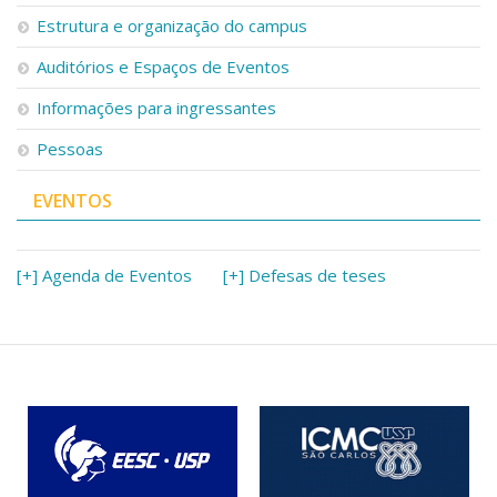
Serviços
Estrutura e organização do campus
Bibliotecas
Auditórios e Espaços de Eventos
Apoio ao Estudante
Segurança, Trânsito e Prevenção
Informações para ingressantes
RH, Administrativo e Financeiro
Outros serviços
Pessoas
Comunicação
EVENTOS
Assessorias e Mídias
Aplicativos e Sites
Jornal da USP
Agenda de Eventos
[+] Agenda de Eventos
[+] Defesas de teses
Defesa de Teses