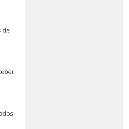
s de
ceber
iados