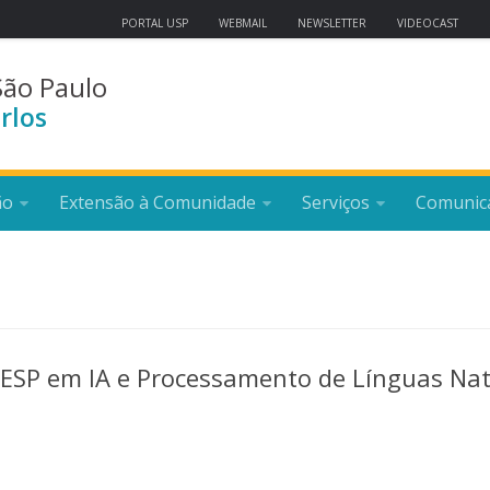
PORTAL USP
WEBMAIL
NEWSLETTER
VIDEOCAST
São Paulo
rlos
ão
Extensão à Comunidade
Serviços
Comunic
ESP em IA e Processamento de Línguas Nat