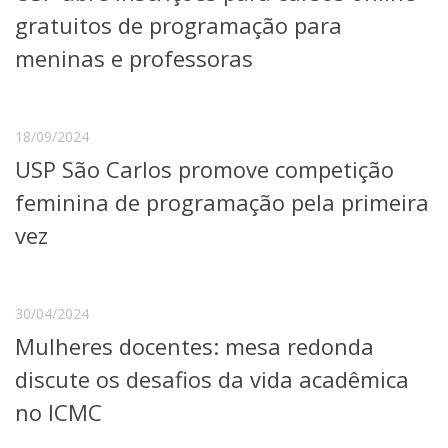
Serviços
gratuitos de programação para
Bibliotecas
meninas e professoras
Apoio ao Estudante
Segurança, Trânsito e Prevenção
RH, Administrativo e Financeiro
Outros serviços
18/09/2024
Comunicação
USP São Carlos promove competição
Assessorias e Mídias
feminina de programação pela primeira
Aplicativos e Sites
Jornal da USP
vez
Agenda de Eventos
Defesa de Teses
30/04/2024
Mulheres docentes: mesa redonda
discute os desafios da vida acadêmica
no ICMC