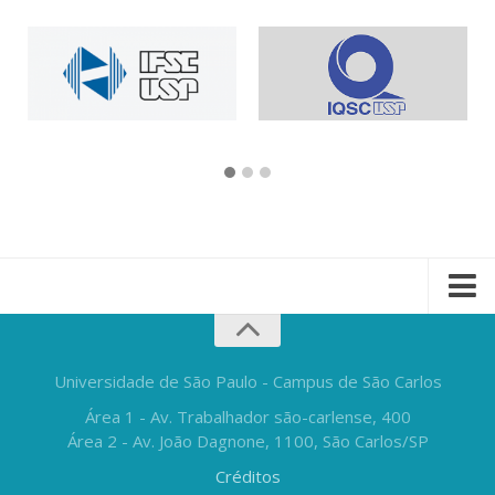
Universidade de São Paulo - Campus de São Carlos
Área 1 - Av. Trabalhador são-carlense, 400
Área 2 - Av. João Dagnone, 1100, São Carlos/SP
Créditos