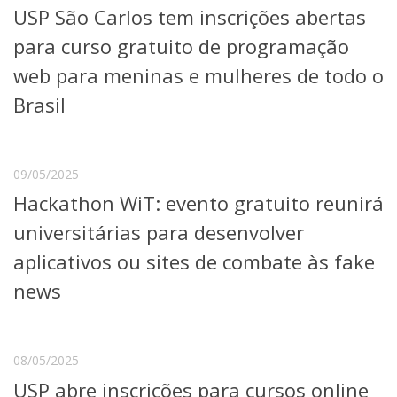
USP São Carlos tem inscrições abertas
Telefones e Mapas
Pessoas
para curso gratuito de programação
Ensino
web para meninas e mulheres de todo o
Graduação
Brasil
Pós-Graduação
Educação a distância
Cursos de Extensão
Pesquisa e Inovação
09/05/2025
Linhas de Pesquisa
Hackathon WiT: evento gratuito reunirá
Centros, Núcleos e Projetos em Rede
universitárias para desenvolver
Pós-doutorado
Iniciação Científica
aplicativos ou sites de combate às fake
Transferência de Tecnologia
news
Empresas Juniores
Extensão à Comunidade
Projetos, Programas e Cursos
08/05/2025
Artes, Cultura e Esportes
Museus e Espaços Interativos
USP abre inscrições para cursos online