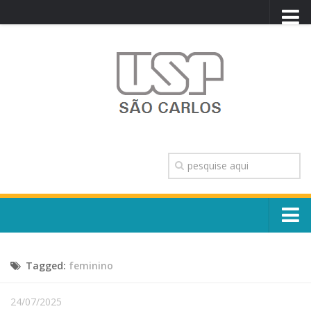
PORTAL USP
WEBMAIL
NEWSLETTER
VIDEOCAST
SISTEMAS USP
TRANSPARÊNCIA
OUVIDORIA
CONTATO
Sobre o Campus
ENGLISH
Tagged:
feminino
Escola, Institutos e Órgãos
Conselho Gestor e Dirigentes
Núcleos e Comissões
24/07/2025
História e Números