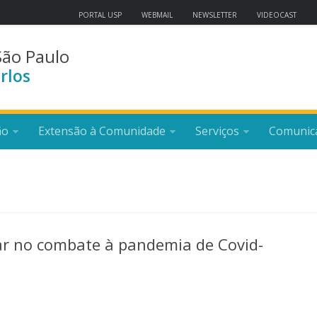
PORTAL USP
WEBMAIL
NEWSLETTER
VIDEOCAST
São Paulo
rlos
ão
Extensão à Comunidade
Serviços
Comunic
ar no combate à pandemia de Covid-