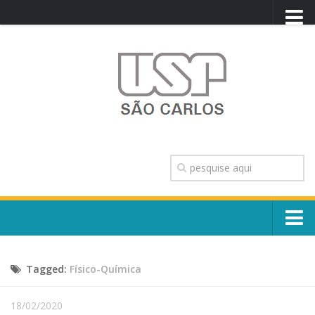
PORTAL USP
WEBMAIL
NEWSLETTER
VIDEOCAST
SISTEMAS USP
TRANSPARÊNCIA
OUVIDORIA
CONTATO
Sobre o Campus
ENGLISH
Tagged:
Físico-Química
Escola, Institutos e Órgãos
Conselho Gestor e Dirigentes
Núcleos e Comissões
18/02/2020
História e Números