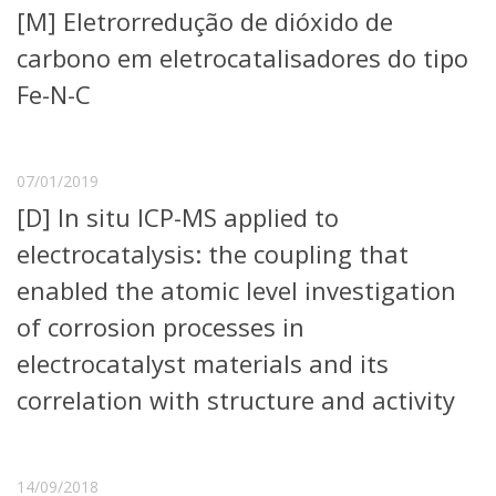
[M] Eletrorredução de dióxido de
Telefones e Mapas
Pessoas
carbono em eletrocatalisadores do tipo
Ensino
Fe-N-C
Graduação
Pós-Graduação
Educação a distância
Cursos de Extensão
07/01/2019
[D] In situ ICP-MS applied to
Pesquisa e Inovação
Linhas de Pesquisa
electrocatalysis: the coupling that
Centros, Núcleos e Projetos em Rede
enabled the atomic level investigation
Pós-doutorado
Iniciação Científica
of corrosion processes in
Transferência de Tecnologia
electrocatalyst materials and its
Empresas Juniores
Extensão à Comunidade
correlation with structure and activity
Projetos, Programas e Cursos
Artes, Cultura e Esportes
Museus e Espaços Interativos
14/09/2018