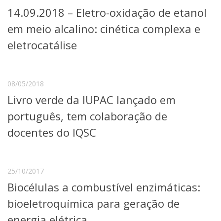
Serviços
14.09.2018 – Eletro-oxidação de etanol
Bibliotecas
em meio alcalino: cinética complexa e
Apoio ao Estudante
Segurança, Trânsito e Prevenção
eletrocatálise
RH, Administrativo e Financeiro
Outros serviços
Comunicação
08/05/2018
Assessorias e Mídias
Livro verde da IUPAC lançado em
Aplicativos e Sites
Jornal da USP
português, tem colaboração de
Agenda de Eventos
docentes do IQSC
Defesa de Teses
25/10/2017
Biocélulas a combustível enzimáticas:
bioeletroquímica para geração de
energia elétrica