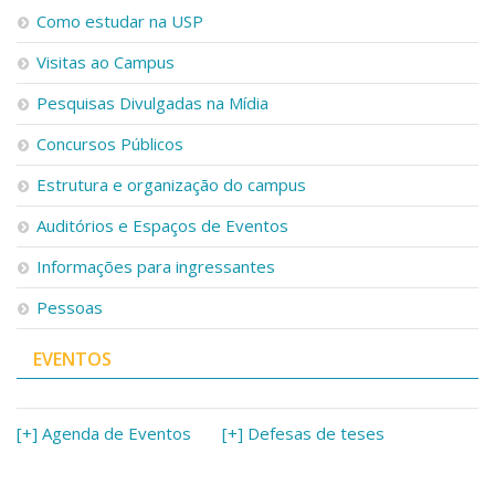
Serviços
Como estudar na USP
Bibliotecas
Visitas ao Campus
Apoio ao Estudante
Segurança, Trânsito e Prevenção
Pesquisas Divulgadas na Mídia
RH, Administrativo e Financeiro
Outros serviços
Concursos Públicos
Comunicação
Estrutura e organização do campus
Assessorias e Mídias
Aplicativos e Sites
Auditórios e Espaços de Eventos
Jornal da USP
Informações para ingressantes
Agenda de Eventos
Defesa de Teses
Pessoas
EVENTOS
[+] Agenda de Eventos
[+] Defesas de teses