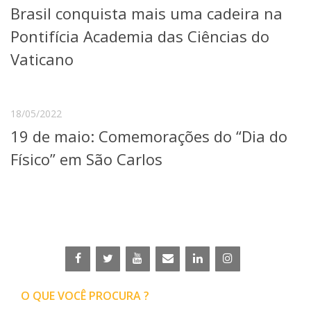
Brasil conquista mais uma cadeira na
Telefones e Mapas
Pessoas
Pontifícia Academia das Ciências do
Ensino
Vaticano
Graduação
Pós-Graduação
Educação a distância
Cursos de Extensão
18/05/2022
19 de maio: Comemorações do “Dia do
Pesquisa e Inovação
Linhas de Pesquisa
Físico” em São Carlos
Centros, Núcleos e Projetos em Rede
Pós-doutorado
Iniciação Científica
Transferência de Tecnologia
Empresas Juniores
Extensão à Comunidade
Projetos, Programas e Cursos
Artes, Cultura e Esportes
O QUE VOCÊ PROCURA ?
Museus e Espaços Interativos