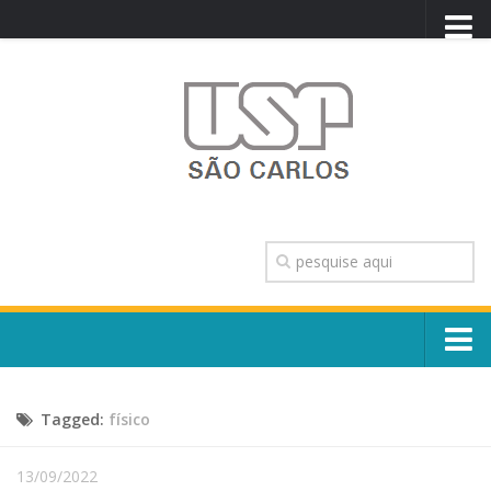
PORTAL USP
WEBMAIL
NEWSLETTER
VIDEOCAST
SISTEMAS USP
TRANSPARÊNCIA
OUVIDORIA
CONTATO
Sobre o Campus
ENGLISH
Tagged:
físico
Escola, Institutos e Órgãos
Conselho Gestor e Dirigentes
Núcleos e Comissões
13/09/2022
História e Números