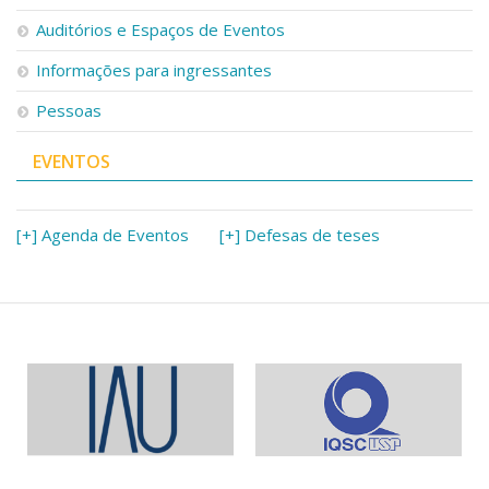
Serviços
Auditórios e Espaços de Eventos
Bibliotecas
Apoio ao Estudante
Informações para ingressantes
Segurança, Trânsito e Prevenção
Pessoas
RH, Administrativo e Financeiro
Outros serviços
EVENTOS
Comunicação
Assessorias e Mídias
Aplicativos e Sites
[+] Agenda de Eventos
[+] Defesas de teses
Jornal da USP
Agenda de Eventos
Defesa de Teses