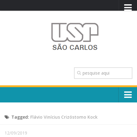
PORTAL USP
WEBMAIL
NEWSLETTER
VIDEOCAST
SISTEMAS USP
TRANSPARÊNCIA
OUVIDORIA
CONTATO
Sobre o Campus
ENGLISH
Tagged:
Flávio Vinícius Crizóstomo Kock
Escola, Institutos e Órgãos
Conselho Gestor e Dirigentes
Núcleos e Comissões
12/09/2019
História e Números