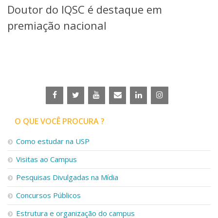
Doutor do IQSC é destaque em
Telefones e Mapas
Pessoas
premiação nacional
Ensino
Graduação
Pós-Graduação
Educação a distância
Cursos de Extensão
Pesquisa e Inovação
Linhas de Pesquisa
Centros, Núcleos e Projetos em Rede
O QUE VOCÊ PROCURA ?
Pós-doutorado
Iniciação Científica
Como estudar na USP
Transferência de Tecnologia
Visitas ao Campus
Empresas Juniores
Extensão à Comunidade
Pesquisas Divulgadas na Mídia
Projetos, Programas e Cursos
Concursos Públicos
Artes, Cultura e Esportes
Museus e Espaços Interativos
Estrutura e organização do campus