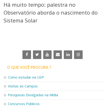
Há muito tempo: palestra no
Telefones e Mapas
Pessoas
Observatório aborda o nascimento do
Ensino
Sistema Solar
Graduação
Pós-Graduação
Educação a distância
Cursos de Extensão
Pesquisa e Inovação
Linhas de Pesquisa
Centros, Núcleos e Projetos em Rede
Pós-doutorado
O QUE VOCÊ PROCURA ?
Iniciação Científica
Transferência de Tecnologia
Como estudar na USP
Empresas Juniores
Extensão à Comunidade
Visitas ao Campus
Projetos, Programas e Cursos
Pesquisas Divulgadas na Mídia
Artes, Cultura e Esportes
Museus e Espaços Interativos
Concursos Públicos