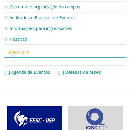
Serviços
Estrutura e organização do campus
Bibliotecas
Auditórios e Espaços de Eventos
Apoio ao Estudante
Segurança, Trânsito e Prevenção
Informações para ingressantes
RH, Administrativo e Financeiro
Outros serviços
Pessoas
Comunicação
EVENTOS
Assessorias e Mídias
Aplicativos e Sites
Jornal da USP
Agenda de Eventos
[+] Agenda de Eventos
[+] Defesas de teses
Defesa de Teses