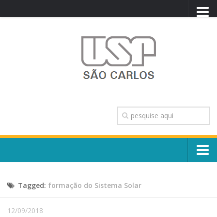
PORTAL USP
WEBMAIL
NEWSLETTER
VIDEOCAST
SISTEMAS USP
TRANSPARÊNCIA
OUVIDORIA
CONTATO
Sobre o Campus
ENGLISH
Tagged:
formação do Sistema Solar
Escola, Institutos e Órgãos
Conselho Gestor e Dirigentes
Núcleos e Comissões
12/09/2018
História e Números