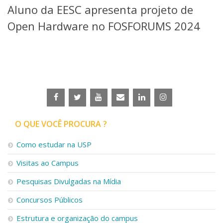
Aluno da EESC apresenta projeto de
Telefones e Mapas
Pessoas
Open Hardware no FOSFORUMS 2024
Ensino
Graduação
Pós-Graduação
Educação a distância
Cursos de Extensão
Pesquisa e Inovação
Linhas de Pesquisa
Centros, Núcleos e Projetos em Rede
O QUE VOCÊ PROCURA ?
Pós-doutorado
Iniciação Científica
Como estudar na USP
Transferência de Tecnologia
Visitas ao Campus
Empresas Juniores
Extensão à Comunidade
Pesquisas Divulgadas na Mídia
Projetos, Programas e Cursos
Concursos Públicos
Artes, Cultura e Esportes
Museus e Espaços Interativos
Estrutura e organização do campus