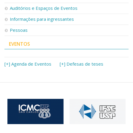
Serviços
Auditórios e Espaços de Eventos
Bibliotecas
Apoio ao Estudante
Informações para ingressantes
Segurança, Trânsito e Prevenção
Pessoas
RH, Administrativo e Financeiro
Outros serviços
EVENTOS
Comunicação
Assessorias e Mídias
Aplicativos e Sites
[+] Agenda de Eventos
[+] Defesas de teses
Jornal da USP
Agenda de Eventos
Defesa de Teses