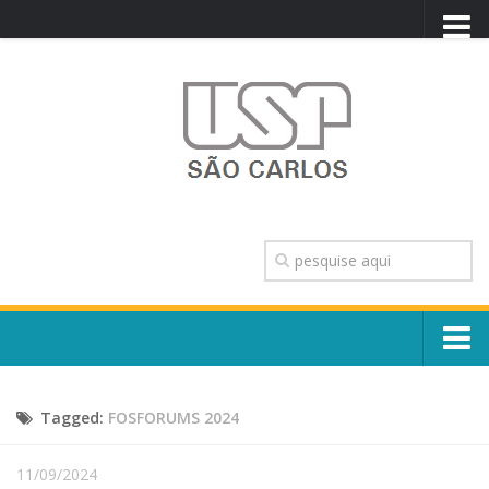
PORTAL USP
WEBMAIL
NEWSLETTER
VIDEOCAST
SISTEMAS USP
TRANSPARÊNCIA
OUVIDORIA
CONTATO
Sobre o Campus
ENGLISH
Tagged:
FOSFORUMS 2024
Escola, Institutos e Órgãos
Conselho Gestor e Dirigentes
Núcleos e Comissões
11/09/2024
História e Números