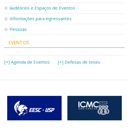
Serviços
Auditórios e Espaços de Eventos
Bibliotecas
Apoio ao Estudante
Informações para ingressantes
Segurança, Trânsito e Prevenção
Pessoas
RH, Administrativo e Financeiro
Outros serviços
EVENTOS
Comunicação
Assessorias e Mídias
Aplicativos e Sites
[+] Agenda de Eventos
[+] Defesas de teses
Jornal da USP
Agenda de Eventos
Defesa de Teses