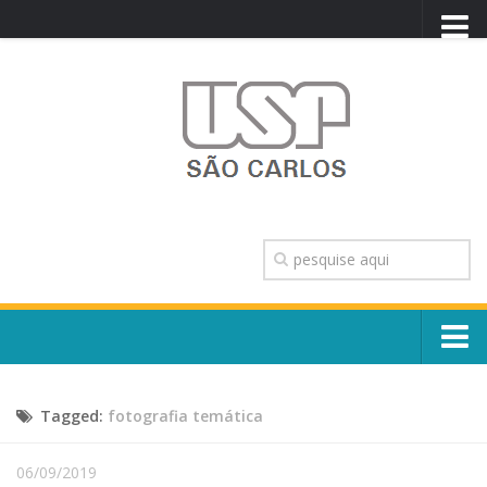
PORTAL USP
WEBMAIL
NEWSLETTER
VIDEOCAST
SISTEMAS USP
TRANSPARÊNCIA
OUVIDORIA
CONTATO
Sobre o Campus
ENGLISH
Tagged:
fotografia temática
Escola, Institutos e Órgãos
Conselho Gestor e Dirigentes
Núcleos e Comissões
06/09/2019
História e Números