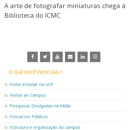
A arte de fotografar miniaturas chega à
Telefones e Mapas
Pessoas
Biblioteca do ICMC
Ensino
Graduação
Pós-Graduação
Educação a distância
Cursos de Extensão
Pesquisa e Inovação
Linhas de Pesquisa
Centros, Núcleos e Projetos em Rede
O QUE VOCÊ PROCURA ?
Pós-doutorado
Iniciação Científica
Como estudar na USP
Transferência de Tecnologia
Visitas ao Campus
Empresas Juniores
Extensão à Comunidade
Pesquisas Divulgadas na Mídia
Projetos, Programas e Cursos
Concursos Públicos
Artes, Cultura e Esportes
Museus e Espaços Interativos
Estrutura e organização do campus