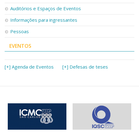
Serviços
Auditórios e Espaços de Eventos
Bibliotecas
Apoio ao Estudante
Informações para ingressantes
Segurança, Trânsito e Prevenção
Pessoas
RH, Administrativo e Financeiro
Outros serviços
EVENTOS
Comunicação
Assessorias e Mídias
Aplicativos e Sites
[+] Agenda de Eventos
[+] Defesas de teses
Jornal da USP
Agenda de Eventos
Defesa de Teses