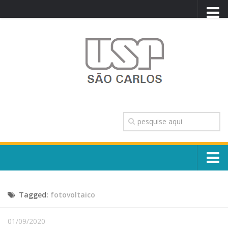
PORTAL USP
WEBMAIL
NEWSLETTER
VIDEOCAST
SISTEMAS USP
TRANSPARÊNCIA
OUVIDORIA
CONTATO
Sobre o Campus
ENGLISH
Tagged:
fotovoltaico
Escola, Institutos e Órgãos
Conselho Gestor e Dirigentes
Núcleos e Comissões
01/09/2020
História e Números