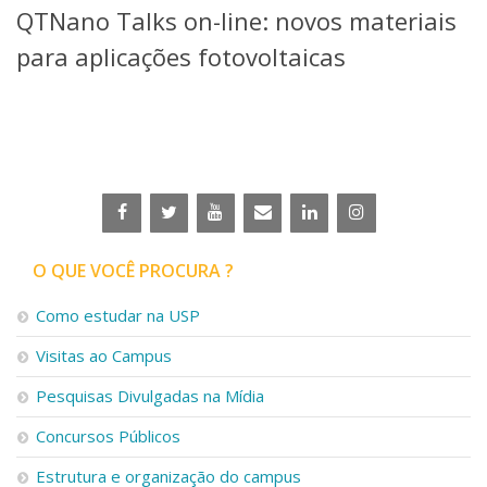
QTNano Talks on-line: novos materiais
Telefones e Mapas
Pessoas
para aplicações fotovoltaicas
Ensino
Graduação
Pós-Graduação
Educação a distância
Cursos de Extensão
Pesquisa e Inovação
Linhas de Pesquisa
Centros, Núcleos e Projetos em Rede
O QUE VOCÊ PROCURA ?
Pós-doutorado
Iniciação Científica
Como estudar na USP
Transferência de Tecnologia
Visitas ao Campus
Empresas Juniores
Extensão à Comunidade
Pesquisas Divulgadas na Mídia
Projetos, Programas e Cursos
Concursos Públicos
Artes, Cultura e Esportes
Museus e Espaços Interativos
Estrutura e organização do campus