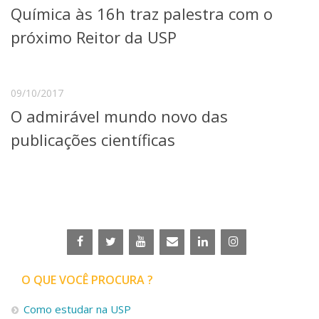
Química às 16h traz palestra com o
Telefones e Mapas
Pessoas
próximo Reitor da USP
Ensino
Graduação
Pós-Graduação
09/10/2017
Educação a distância
O admirável mundo novo das
Cursos de Extensão
publicações científicas
Pesquisa e Inovação
Linhas de Pesquisa
Centros, Núcleos e Projetos em Rede
Pós-doutorado
Iniciação Científica
Transferência de Tecnologia
Empresas Juniores
Extensão à Comunidade
Projetos, Programas e Cursos
O QUE VOCÊ PROCURA ?
Artes, Cultura e Esportes
Museus e Espaços Interativos
Como estudar na USP