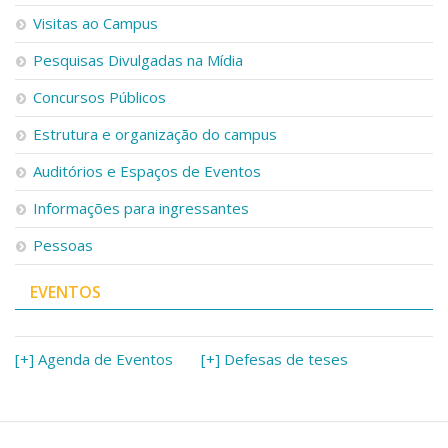
Serviços
Visitas ao Campus
Bibliotecas
Pesquisas Divulgadas na Mídia
Apoio ao Estudante
Segurança, Trânsito e Prevenção
Concursos Públicos
RH, Administrativo e Financeiro
Outros serviços
Estrutura e organização do campus
Comunicação
Auditórios e Espaços de Eventos
Assessorias e Mídias
Aplicativos e Sites
Informações para ingressantes
Jornal da USP
Pessoas
Agenda de Eventos
Defesa de Teses
EVENTOS
[+] Agenda de Eventos
[+] Defesas de teses