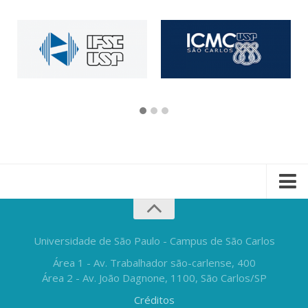
Universidade de São Paulo - Campus de São Carlos
Área 1 - Av. Trabalhador são-carlense, 400
Área 2 - Av. João Dagnone, 1100, São Carlos/SP
Créditos