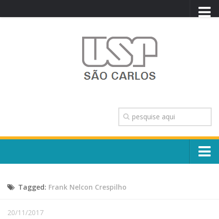
PORTAL USP
WEBMAIL
NEWSLETTER
VIDEOCAST
SISTEMAS USP
TRANSPARÊNCIA
OUVIDORIA
CONTATO
Sobre o Campus
ENGLISH
Tagged:
Frank Nelcon Crespilho
Escola, Institutos e Órgãos
Conselho Gestor e Dirigentes
Núcleos e Comissões
20/11/2017
História e Números