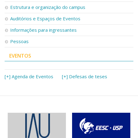
Serviços
Estrutura e organização do campus
Bibliotecas
Auditórios e Espaços de Eventos
Apoio ao Estudante
Segurança, Trânsito e Prevenção
Informações para ingressantes
RH, Administrativo e Financeiro
Outros serviços
Pessoas
Comunicação
EVENTOS
Assessorias e Mídias
Aplicativos e Sites
Jornal da USP
Agenda de Eventos
[+] Agenda de Eventos
[+] Defesas de teses
Defesa de Teses