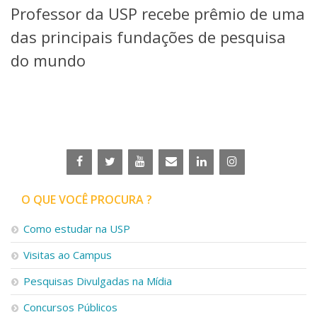
Professor da USP recebe prêmio de uma
Telefones e Mapas
Pessoas
das principais fundações de pesquisa
Ensino
do mundo
Graduação
Pós-Graduação
Educação a distância
Cursos de Extensão
Pesquisa e Inovação
Linhas de Pesquisa
Centros, Núcleos e Projetos em Rede
Pós-doutorado
O QUE VOCÊ PROCURA ?
Iniciação Científica
Transferência de Tecnologia
Como estudar na USP
Empresas Juniores
Extensão à Comunidade
Visitas ao Campus
Projetos, Programas e Cursos
Pesquisas Divulgadas na Mídia
Artes, Cultura e Esportes
Museus e Espaços Interativos
Concursos Públicos