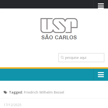
PORTAL USP
WEBMAIL
NEWSLETTER
VIDEOCAST
SISTEMAS USP
TRANSPARÊNCIA
OUVIDORIA
CONTATO
Sobre o Campus
ENGLISH
Tagged:
Friedrich Wilhelm Bessel
Escola, Institutos e Órgãos
Conselho Gestor e Dirigentes
Núcleos e Comissões
17/12/2025
História e Números