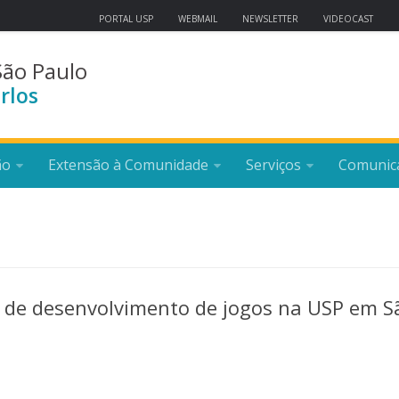
PORTAL USP
WEBMAIL
NEWSLETTER
VIDEOCAST
São Paulo
rlos
ão
Extensão à Comunidade
Serviços
Comunic
to de desenvolvimento de jogos na USP em S