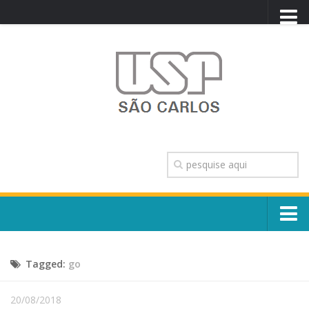
PORTAL USP
WEBMAIL
NEWSLETTER
VIDEOCAST
SISTEMAS USP
TRANSPARÊNCIA
OUVIDORIA
CONTATO
Sobre o Campus
ENGLISH
Tagged:
go
Escola, Institutos e Órgãos
Conselho Gestor e Dirigentes
Núcleos e Comissões
20/08/2018
História e Números