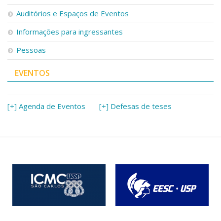
Serviços
Auditórios e Espaços de Eventos
Bibliotecas
Apoio ao Estudante
Informações para ingressantes
Segurança, Trânsito e Prevenção
Pessoas
RH, Administrativo e Financeiro
Outros serviços
EVENTOS
Comunicação
Assessorias e Mídias
Aplicativos e Sites
[+] Agenda de Eventos
[+] Defesas de teses
Jornal da USP
Agenda de Eventos
Defesa de Teses