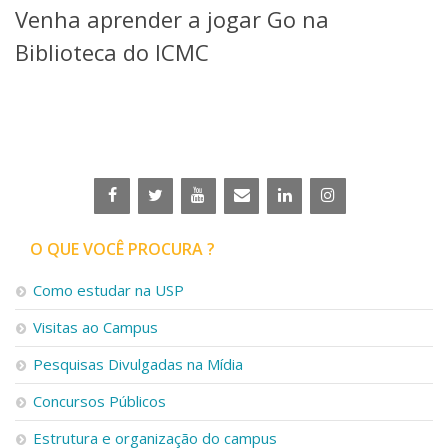
Venha aprender a jogar Go na
Telefones e Mapas
Pessoas
Biblioteca do ICMC
Ensino
Graduação
Pós-Graduação
Educação a distância
Cursos de Extensão
Pesquisa e Inovação
Linhas de Pesquisa
Centros, Núcleos e Projetos em Rede
O QUE VOCÊ PROCURA ?
Pós-doutorado
Iniciação Científica
Como estudar na USP
Transferência de Tecnologia
Visitas ao Campus
Empresas Juniores
Extensão à Comunidade
Pesquisas Divulgadas na Mídia
Projetos, Programas e Cursos
Concursos Públicos
Artes, Cultura e Esportes
Museus e Espaços Interativos
Estrutura e organização do campus