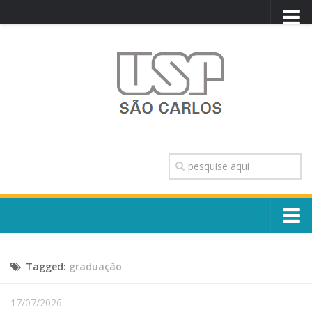
PORTAL USP
WEBMAIL
NEWSLETTER
VIDEOCAST
SISTEMAS USP
TRANSPARÊNCIA
OUVIDORIA
CONTATO
Sobre o Campus
ENGLISH
Tagged:
graduação
Escola, Institutos e Órgãos
Conselho Gestor e Dirigentes
Núcleos e Comissões
17/07/2026
História e Números