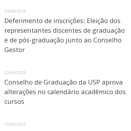
Serviços
24/06/2026
Bibliotecas
Apoio ao Estudante
Deferimento de inscrições: Eleição dos
Segurança, Trânsito e Prevenção
representantes discentes de graduação
RH, Administrativo e Financeiro
Outros serviços
e de pós-graduação junto ao Conselho
Comunicação
Gestor
Assessorias e Mídias
Aplicativos e Sites
Jornal da USP
Agenda de Eventos
22/06/2026
Defesa de Teses
Conselho de Graduação da USP aprova
alterações no calendário acadêmico dos
cursos
19/06/2026