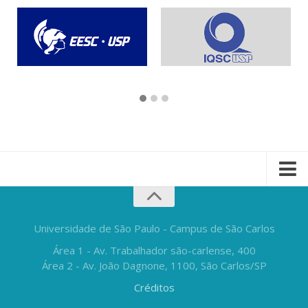
Universidade de São Paulo - Campus de São Carlos
Área 1 - Av. Trabalhador são-carlense, 400
Área 2 - Av. João Dagnone, 1100, São Carlos/SP
Créditos