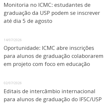
Monitoria no ICMC: estudantes de
Telefones e Mapas
Pessoas
graduação da USP podem se inscrever
Ensino
até dia 5 de agosto
Graduação
Pós-Graduação
Educação a distância
Cursos de Extensão
14/07/2026
Oportunidade: ICMC abre inscrições
Pesquisa e Inovação
Linhas de Pesquisa
para alunos de graduação colaborarem
Centros, Núcleos e Projetos em Rede
em projeto com foco em educação
Pós-doutorado
Iniciação Científica
Transferência de Tecnologia
Empresas Juniores
02/07/2026
Extensão à Comunidade
Editais de intercâmbio internacional
Projetos, Programas e Cursos
para alunos de graduação do IFSC/USP
Artes, Cultura e Esportes
Museus e Espaços Interativos