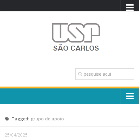
PORTAL USP
WEBMAIL
NEWSLETTER
VIDEOCAST
SISTEMAS USP
TRANSPARÊNCIA
OUVIDORIA
CONTATO
Sobre o Campus
ENGLISH
Tagged:
grupo de apoio
Escola, Institutos e Órgãos
Conselho Gestor e Dirigentes
Núcleos e Comissões
25/04/2025
História e Números