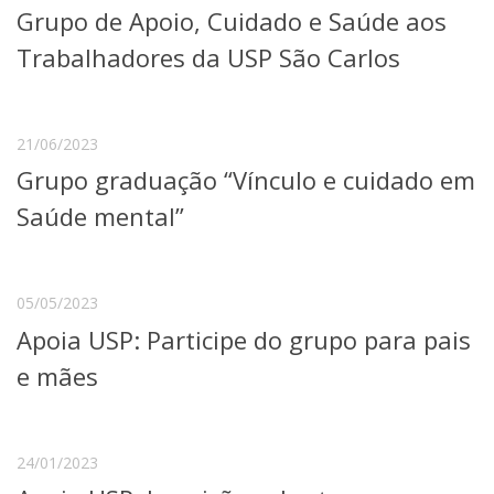
Grupo de Apoio, Cuidado e Saúde aos
Telefones e Mapas
Pessoas
Trabalhadores da USP São Carlos
Ensino
Graduação
Pós-Graduação
21/06/2023
Educação a distância
Grupo graduação “Vínculo e cuidado em
Cursos de Extensão
Saúde mental”
Pesquisa e Inovação
Linhas de Pesquisa
Centros, Núcleos e Projetos em Rede
Pós-doutorado
05/05/2023
Iniciação Científica
Apoia USP: Participe do grupo para pais
Transferência de Tecnologia
Empresas Juniores
e mães
Extensão à Comunidade
Projetos, Programas e Cursos
Artes, Cultura e Esportes
24/01/2023
Museus e Espaços Interativos