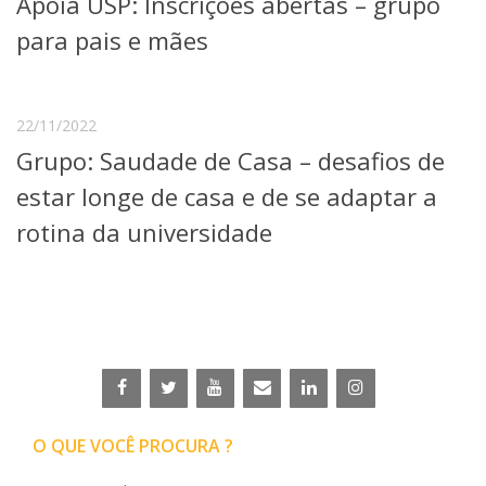
Apoia USP: Inscrições abertas – grupo
Serviços
para pais e mães
Bibliotecas
Apoio ao Estudante
Segurança, Trânsito e Prevenção
RH, Administrativo e Financeiro
22/11/2022
Outros serviços
Grupo: Saudade de Casa – desafios de
Comunicação
estar longe de casa e de se adaptar a
Assessorias e Mídias
Aplicativos e Sites
rotina da universidade
Jornal da USP
Agenda de Eventos
Defesa de Teses
O QUE VOCÊ PROCURA ?