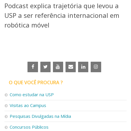
Podcast explica trajetória que levou a
Telefones e Mapas
Pessoas
USP a ser referência internacional em
Ensino
robótica móvel
Graduação
Pós-Graduação
Educação a distância
Cursos de Extensão
Pesquisa e Inovação
Linhas de Pesquisa
Centros, Núcleos e Projetos em Rede
Pós-doutorado
O QUE VOCÊ PROCURA ?
Iniciação Científica
Transferência de Tecnologia
Como estudar na USP
Empresas Juniores
Extensão à Comunidade
Visitas ao Campus
Projetos, Programas e Cursos
Pesquisas Divulgadas na Mídia
Artes, Cultura e Esportes
Museus e Espaços Interativos
Concursos Públicos