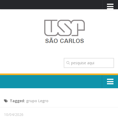
PORTAL USP
WEBMAIL
NEWSLETTER
VIDEOCAST
SISTEMAS USP
TRANSPARÊNCIA
OUVIDORIA
CONTATO
Sobre o Campus
ENGLISH
Tagged:
grupo Legro
Escola, Institutos e Órgãos
Conselho Gestor e Dirigentes
Núcleos e Comissões
10/04/2026
História e Números