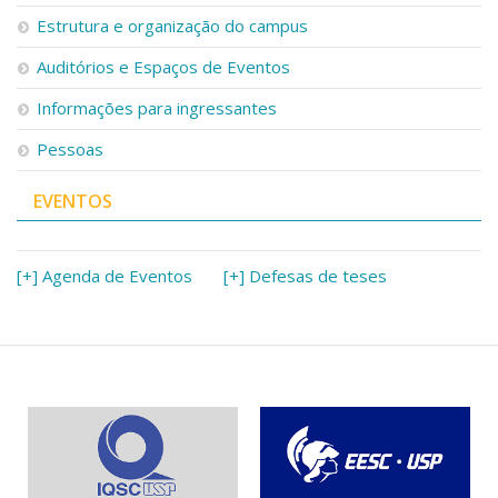
Serviços
Estrutura e organização do campus
Bibliotecas
Auditórios e Espaços de Eventos
Apoio ao Estudante
Segurança, Trânsito e Prevenção
Informações para ingressantes
RH, Administrativo e Financeiro
Outros serviços
Pessoas
Comunicação
EVENTOS
Assessorias e Mídias
Aplicativos e Sites
Jornal da USP
Agenda de Eventos
[+] Agenda de Eventos
[+] Defesas de teses
Defesa de Teses