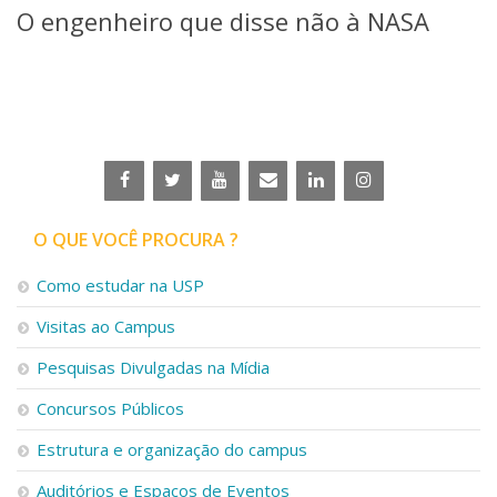
O engenheiro que disse não à NASA
Telefones e Mapas
Pessoas
Ensino
Graduação
Pós-Graduação
Educação a distância
Cursos de Extensão
Pesquisa e Inovação
O QUE VOCÊ PROCURA ?
Linhas de Pesquisa
Centros, Núcleos e Projetos em Rede
Como estudar na USP
Pós-doutorado
Iniciação Científica
Visitas ao Campus
Transferência de Tecnologia
Empresas Juniores
Pesquisas Divulgadas na Mídia
Extensão à Comunidade
Concursos Públicos
Projetos, Programas e Cursos
Estrutura e organização do campus
Artes, Cultura e Esportes
Museus e Espaços Interativos
Auditórios e Espaços de Eventos