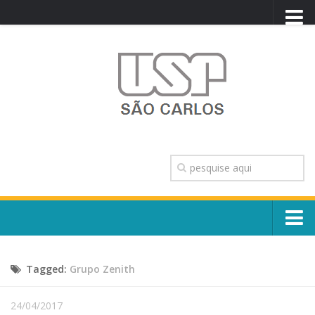
PORTAL USP
WEBMAIL
NEWSLETTER
VIDEOCAST
SISTEMAS USP
TRANSPARÊNCIA
OUVIDORIA
CONTATO
Sobre o Campus
ENGLISH
Tagged:
Grupo Zenith
Escola, Institutos e Órgãos
Conselho Gestor e Dirigentes
Núcleos e Comissões
24/04/2017
História e Números