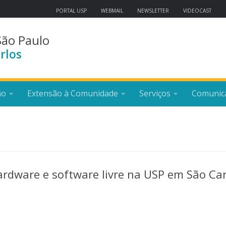
PORTAL USP
WEBMAIL
NEWSLETTER
VIDEOCAST
São Paulo
rlos
ão
Extensão à Comunidade
Serviços
Comunic
ardware e software livre na USP em São Car