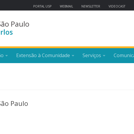
PORTAL USP
WEBMAIL
NEWSLETTER
VIDEOCAST
São Paulo
rlos
ão
Extensão à Comunidade
Serviços
Comunic
São Paulo