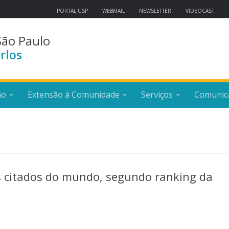
PORTAL USP
WEBMAIL
NEWSLETTER
VIDEOCAST
São Paulo
rlos
ão
Extensão à Comunidade
Serviços
Comunic
s citados do mundo, segundo ranking da