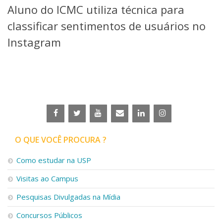
Aluno do ICMC utiliza técnica para
Telefones e Mapas
Pessoas
classificar sentimentos de usuários no
Ensino
Instagram
Graduação
Pós-Graduação
Educação a distância
Cursos de Extensão
Pesquisa e Inovação
Linhas de Pesquisa
Centros, Núcleos e Projetos em Rede
Pós-doutorado
O QUE VOCÊ PROCURA ?
Iniciação Científica
Transferência de Tecnologia
Como estudar na USP
Empresas Juniores
Extensão à Comunidade
Visitas ao Campus
Projetos, Programas e Cursos
Pesquisas Divulgadas na Mídia
Artes, Cultura e Esportes
Museus e Espaços Interativos
Concursos Públicos