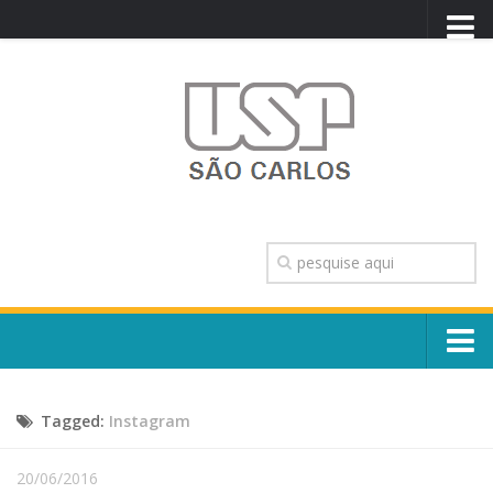
PORTAL USP
WEBMAIL
NEWSLETTER
VIDEOCAST
SISTEMAS USP
TRANSPARÊNCIA
OUVIDORIA
CONTATO
Sobre o Campus
ENGLISH
Tagged:
Instagram
Escola, Institutos e Órgãos
Conselho Gestor e Dirigentes
Núcleos e Comissões
20/06/2016
História e Números