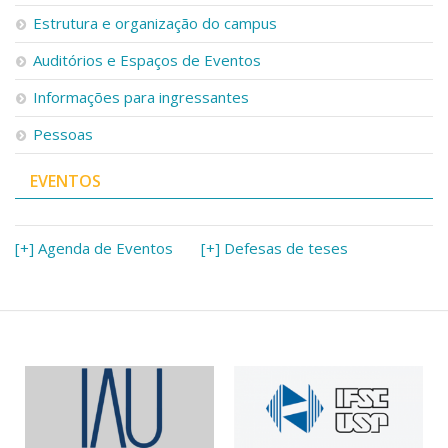
Serviços
Estrutura e organização do campus
Bibliotecas
Auditórios e Espaços de Eventos
Apoio ao Estudante
Segurança, Trânsito e Prevenção
Informações para ingressantes
RH, Administrativo e Financeiro
Outros serviços
Pessoas
Comunicação
EVENTOS
Assessorias e Mídias
Aplicativos e Sites
Jornal da USP
Agenda de Eventos
[+] Agenda de Eventos
[+] Defesas de teses
Defesa de Teses