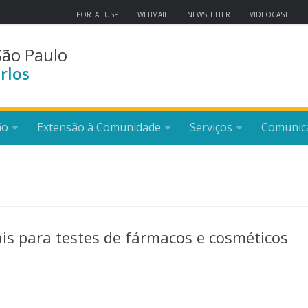
PORTAL USP
WEBMAIL
NEWSLETTER
VIDEOCAST
São Paulo
rlos
ão
Extensão à Comunidade
Serviços
Comunic
is para testes de fármacos e cosméticos