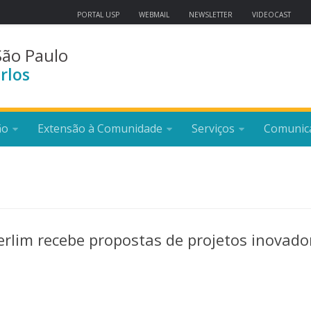
PORTAL USP
WEBMAIL
NEWSLETTER
VIDEOCAST
São Paulo
rlos
ão
Extensão à Comunidade
Serviços
Comunic
Berlim recebe propostas de projetos inovado