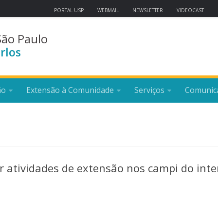
PORTAL USP
WEBMAIL
NEWSLETTER
VIDEOCAST
São Paulo
rlos
ão
Extensão à Comunidade
Serviços
Comunic
ar atividades de extensão nos campi do inte