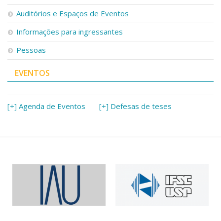
Serviços
Auditórios e Espaços de Eventos
Bibliotecas
Apoio ao Estudante
Informações para ingressantes
Segurança, Trânsito e Prevenção
Pessoas
RH, Administrativo e Financeiro
Outros serviços
EVENTOS
Comunicação
Assessorias e Mídias
Aplicativos e Sites
[+] Agenda de Eventos
[+] Defesas de teses
Jornal da USP
Agenda de Eventos
Defesa de Teses