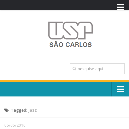
PORTAL USP
WEBMAIL
NEWSLETTER
VIDEOCAST
SISTEMAS USP
TRANSPARÊNCIA
OUVIDORIA
CONTATO
Sobre o Campus
ENGLISH
Tagged:
jazz
Escola, Institutos e Órgãos
Conselho Gestor e Dirigentes
Núcleos e Comissões
05/05/2016
História e Números