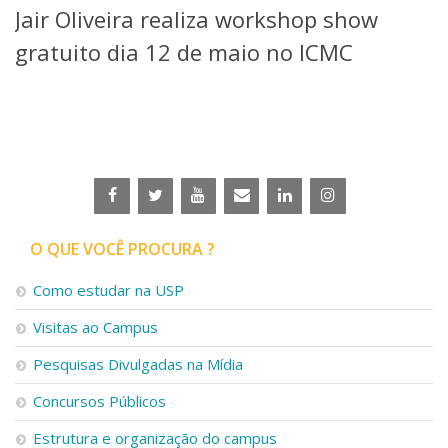
Jair Oliveira realiza workshop show
Telefones e Mapas
Pessoas
gratuito dia 12 de maio no ICMC
Ensino
Graduação
Pós-Graduação
Educação a distância
Cursos de Extensão
Pesquisa e Inovação
Linhas de Pesquisa
Centros, Núcleos e Projetos em Rede
O QUE VOCÊ PROCURA ?
Pós-doutorado
Iniciação Científica
Como estudar na USP
Transferência de Tecnologia
Visitas ao Campus
Empresas Juniores
Extensão à Comunidade
Pesquisas Divulgadas na Mídia
Projetos, Programas e Cursos
Concursos Públicos
Artes, Cultura e Esportes
Museus e Espaços Interativos
Estrutura e organização do campus