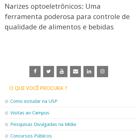
Narizes optoeletrônicos: Uma
Telefones e Mapas
Pessoas
ferramenta poderosa para controle de
Ensino
qualidade de alimentos e bebidas
Graduação
Pós-Graduação
Educação a distância
Cursos de Extensão
Pesquisa e Inovação
Linhas de Pesquisa
Centros, Núcleos e Projetos em Rede
Pós-doutorado
O QUE VOCÊ PROCURA ?
Iniciação Científica
Transferência de Tecnologia
Como estudar na USP
Empresas Juniores
Extensão à Comunidade
Visitas ao Campus
Projetos, Programas e Cursos
Pesquisas Divulgadas na Mídia
Artes, Cultura e Esportes
Museus e Espaços Interativos
Concursos Públicos