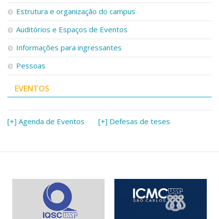
Serviços
Estrutura e organização do campus
Bibliotecas
Auditórios e Espaços de Eventos
Apoio ao Estudante
Segurança, Trânsito e Prevenção
Informações para ingressantes
RH, Administrativo e Financeiro
Outros serviços
Pessoas
Comunicação
EVENTOS
Assessorias e Mídias
Aplicativos e Sites
Jornal da USP
Agenda de Eventos
[+] Agenda de Eventos
[+] Defesas de teses
Defesa de Teses