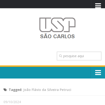
PORTAL USP
WEBMAIL
NEWSLETTER
VIDEOCAST
SISTEMAS USP
TRANSPARÊNCIA
OUVIDORIA
CONTATO
Sobre o Campus
ENGLISH
Tagged:
João Flávio da Silveira Petruci
Escola, Institutos e Órgãos
Conselho Gestor e Dirigentes
Núcleos e Comissões
09/10/2024
História e Números