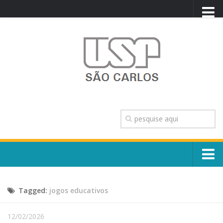
PORTAL USP
WEBMAIL
NEWSLETTER
VIDEOCAST
SISTEMAS USP
TRANSPARÊNCIA
OUVIDORIA
CONTATO
Sobre o Campus
ENGLISH
Tagged:
jogos educativos
Escola, Institutos e Órgãos
Conselho Gestor e Dirigentes
Núcleos e Comissões
12/02/2026
História e Números