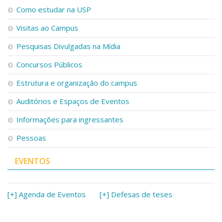
Serviços
Como estudar na USP
Bibliotecas
Visitas ao Campus
Apoio ao Estudante
Segurança, Trânsito e Prevenção
Pesquisas Divulgadas na Mídia
RH, Administrativo e Financeiro
Outros serviços
Concursos Públicos
Comunicação
Estrutura e organização do campus
Assessorias e Mídias
Aplicativos e Sites
Auditórios e Espaços de Eventos
Jornal da USP
Informações para ingressantes
Agenda de Eventos
Defesa de Teses
Pessoas
EVENTOS
[+] Agenda de Eventos
[+] Defesas de teses