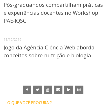
Pós-graduandos compartilham práticas
Telefones e Mapas
Pessoas
e experiências docentes no Workshop
Ensino
PAE-IQSC
Graduação
Pós-Graduação
Educação a distância
Cursos de Extensão
11/10/2016
Jogo da Agência Ciência Web aborda
Pesquisa e Inovação
Linhas de Pesquisa
conceitos sobre nutrição e biologia
Centros, Núcleos e Projetos em Rede
Pós-doutorado
Iniciação Científica
Transferência de Tecnologia
Empresas Juniores
Extensão à Comunidade
Projetos, Programas e Cursos
Artes, Cultura e Esportes
O QUE VOCÊ PROCURA ?
Museus e Espaços Interativos