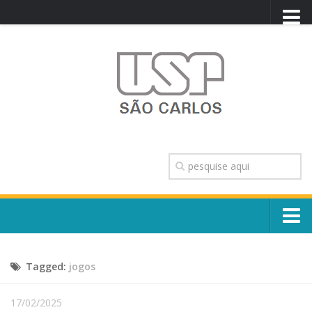
PORTAL USP
WEBMAIL
NEWSLETTER
VIDEOCAST
SISTEMAS USP
TRANSPARÊNCIA
OUVIDORIA
CONTATO
Sobre o Campus
ENGLISH
Tagged:
jogos
Escola, Institutos e Órgãos
Conselho Gestor e Dirigentes
Núcleos e Comissões
17/02/2025
História e Números