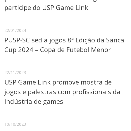
Serviços
participe do USP Game Link
Bibliotecas
Apoio ao Estudante
Segurança, Trânsito e Prevenção
RH, Administrativo e Financeiro
22/01/2024
Outros serviços
PUSP-SC sedia jogos 8ª Edição da Sanca
Comunicação
Cup 2024 – Copa de Futebol Menor
Assessorias e Mídias
Aplicativos e Sites
Jornal da USP
Agenda de Eventos
22/11/2023
Defesa de Teses
USP Game Link promove mostra de
jogos e palestras com profissionais da
indústria de games
10/10/2023