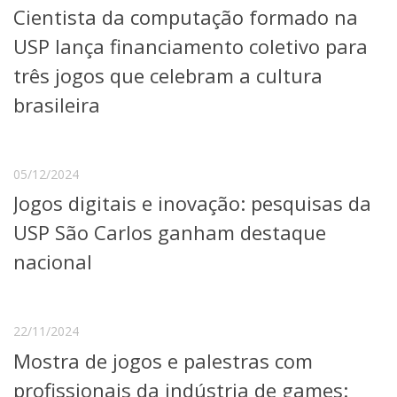
Cientista da computação formado na
Telefones e Mapas
Pessoas
USP lança financiamento coletivo para
Ensino
três jogos que celebram a cultura
Graduação
brasileira
Pós-Graduação
Educação a distância
Cursos de Extensão
Pesquisa e Inovação
05/12/2024
Linhas de Pesquisa
Jogos digitais e inovação: pesquisas da
Centros, Núcleos e Projetos em Rede
USP São Carlos ganham destaque
Pós-doutorado
Iniciação Científica
nacional
Transferência de Tecnologia
Empresas Juniores
Extensão à Comunidade
22/11/2024
Projetos, Programas e Cursos
Mostra de jogos e palestras com
Artes, Cultura e Esportes
Museus e Espaços Interativos
profissionais da indústria de games: