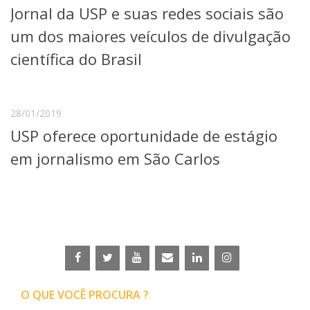
Jornal da USP e suas redes sociais são
Telefones e Mapas
Pessoas
um dos maiores veículos de divulgação
Ensino
científica do Brasil
Graduação
Pós-Graduação
Educação a distância
Cursos de Extensão
28/01/2019
USP oferece oportunidade de estágio
Pesquisa e Inovação
Linhas de Pesquisa
em jornalismo em São Carlos
Centros, Núcleos e Projetos em Rede
Pós-doutorado
Iniciação Científica
Transferência de Tecnologia
Empresas Juniores
Extensão à Comunidade
Projetos, Programas e Cursos
Artes, Cultura e Esportes
O QUE VOCÊ PROCURA ?
Museus e Espaços Interativos