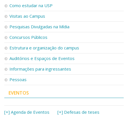
Serviços
Como estudar na USP
Bibliotecas
Visitas ao Campus
Apoio ao Estudante
Segurança, Trânsito e Prevenção
Pesquisas Divulgadas na Mídia
RH, Administrativo e Financeiro
Outros serviços
Concursos Públicos
Comunicação
Estrutura e organização do campus
Assessorias e Mídias
Aplicativos e Sites
Auditórios e Espaços de Eventos
Jornal da USP
Informações para ingressantes
Agenda de Eventos
Defesa de Teses
Pessoas
EVENTOS
[+] Agenda de Eventos
[+] Defesas de teses