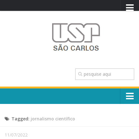
PORTAL USP
WEBMAIL
NEWSLETTER
VIDEOCAST
SISTEMAS USP
TRANSPARÊNCIA
OUVIDORIA
CONTATO
Sobre o Campus
ENGLISH
Tagged:
jornalismo científico
Escola, Institutos e Órgãos
Conselho Gestor e Dirigentes
Núcleos e Comissões
11/07/2022
História e Números