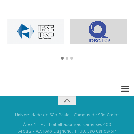
Universidade de São Paulo - Campus de São Carlos
Área 1 - Av. Trabalhador são-carlense, 400
Área 2 - Av. João Dagnone, 1100, São Carlos/SP