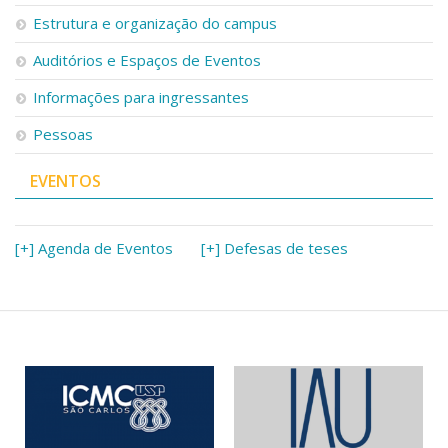
Serviços
Estrutura e organização do campus
Bibliotecas
Auditórios e Espaços de Eventos
Apoio ao Estudante
Segurança, Trânsito e Prevenção
Informações para ingressantes
RH, Administrativo e Financeiro
Outros serviços
Pessoas
Comunicação
EVENTOS
Assessorias e Mídias
Aplicativos e Sites
Jornal da USP
Agenda de Eventos
[+] Agenda de Eventos
[+] Defesas de teses
Defesa de Teses