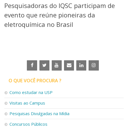
Pesquisadoras do IQSC participam de
Telefones e Mapas
Pessoas
evento que reúne pioneiras da
Ensino
eletroquímica no Brasil
Graduação
Pós-Graduação
Educação a distância
Cursos de Extensão
Pesquisa e Inovação
Linhas de Pesquisa
Centros, Núcleos e Projetos em Rede
Pós-doutorado
O QUE VOCÊ PROCURA ?
Iniciação Científica
Transferência de Tecnologia
Como estudar na USP
Empresas Juniores
Extensão à Comunidade
Visitas ao Campus
Projetos, Programas e Cursos
Pesquisas Divulgadas na Mídia
Artes, Cultura e Esportes
Museus e Espaços Interativos
Concursos Públicos