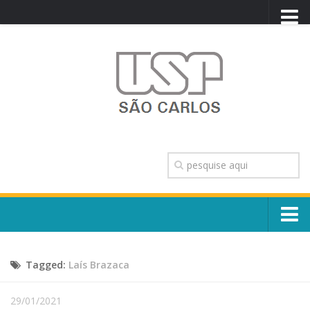
PORTAL USP
WEBMAIL
NEWSLETTER
VIDEOCAST
SISTEMAS USP
TRANSPARÊNCIA
OUVIDORIA
CONTATO
Sobre o Campus
ENGLISH
Tagged:
Laís Brazaca
Escola, Institutos e Órgãos
Conselho Gestor e Dirigentes
Núcleos e Comissões
29/01/2021
História e Números