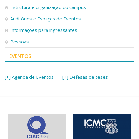
Serviços
Estrutura e organização do campus
Bibliotecas
Auditórios e Espaços de Eventos
Apoio ao Estudante
Segurança, Trânsito e Prevenção
Informações para ingressantes
RH, Administrativo e Financeiro
Outros serviços
Pessoas
Comunicação
EVENTOS
Assessorias e Mídias
Aplicativos e Sites
Jornal da USP
Agenda de Eventos
[+] Agenda de Eventos
[+] Defesas de teses
Defesa de Teses