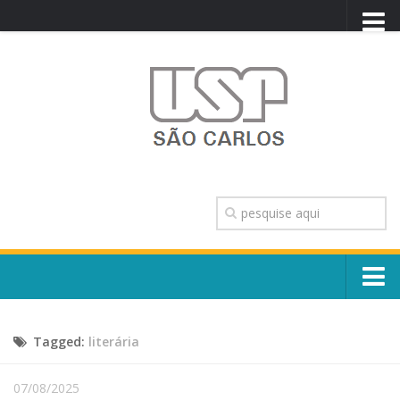
PORTAL USP
WEBMAIL
NEWSLETTER
VIDEOCAST
SISTEMAS USP
TRANSPARÊNCIA
OUVIDORIA
CONTATO
Sobre o Campus
ENGLISH
Tagged:
literária
Escola, Institutos e Órgãos
Conselho Gestor e Dirigentes
Núcleos e Comissões
07/08/2025
História e Números