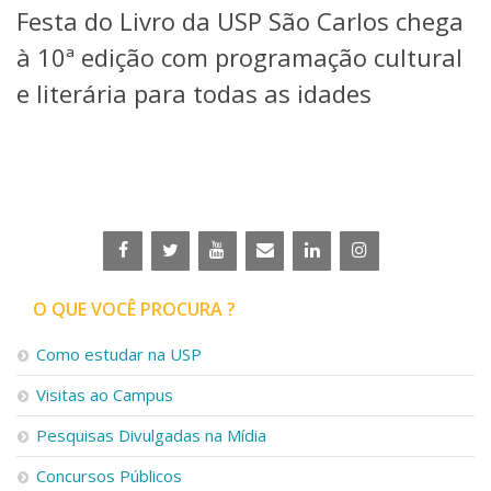
Festa do Livro da USP São Carlos chega
Telefones e Mapas
Pessoas
à 10ª edição com programação cultural
Ensino
e literária para todas as idades
Graduação
Pós-Graduação
Educação a distância
Cursos de Extensão
Pesquisa e Inovação
Linhas de Pesquisa
Centros, Núcleos e Projetos em Rede
Pós-doutorado
O QUE VOCÊ PROCURA ?
Iniciação Científica
Transferência de Tecnologia
Como estudar na USP
Empresas Juniores
Extensão à Comunidade
Visitas ao Campus
Projetos, Programas e Cursos
Pesquisas Divulgadas na Mídia
Artes, Cultura e Esportes
Museus e Espaços Interativos
Concursos Públicos