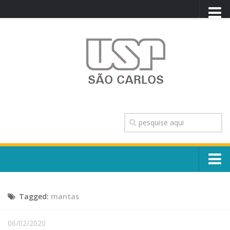
PORTAL USP
WEBMAIL
NEWSLETTER
VIDEOCAST
SISTEMAS USP
TRANSPARÊNCIA
OUVIDORIA
CONTATO
Sobre o Campus
ENGLISH
Tagged:
mantas
Escola, Institutos e Órgãos
Conselho Gestor e Dirigentes
Núcleos e Comissões
06/02/2020
História e Números