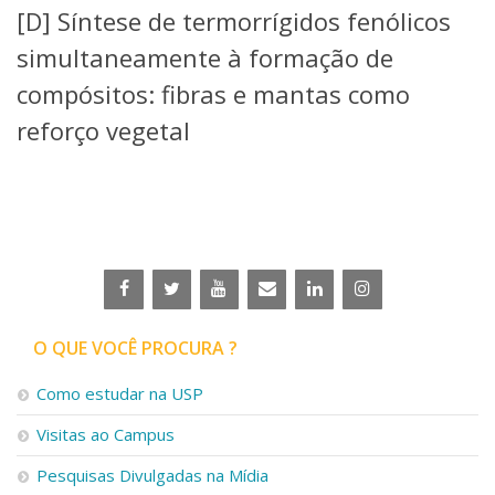
[D] Síntese de termorrígidos fenólicos
Telefones e Mapas
Pessoas
simultaneamente à formação de
Ensino
compósitos: fibras e mantas como
Graduação
reforço vegetal
Pós-Graduação
Educação a distância
Cursos de Extensão
Pesquisa e Inovação
Linhas de Pesquisa
Centros, Núcleos e Projetos em Rede
Pós-doutorado
Iniciação Científica
Transferência de Tecnologia
O QUE VOCÊ PROCURA ?
Empresas Juniores
Extensão à Comunidade
Como estudar na USP
Projetos, Programas e Cursos
Visitas ao Campus
Artes, Cultura e Esportes
Museus e Espaços Interativos
Pesquisas Divulgadas na Mídia