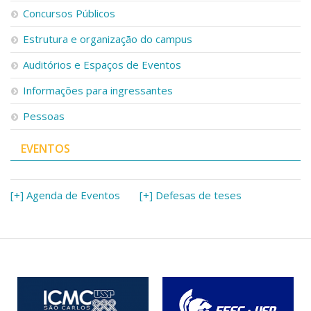
Serviços
Concursos Públicos
Bibliotecas
Estrutura e organização do campus
Apoio ao Estudante
Segurança, Trânsito e Prevenção
Auditórios e Espaços de Eventos
RH, Administrativo e Financeiro
Outros serviços
Informações para ingressantes
Comunicação
Pessoas
Assessorias e Mídias
Aplicativos e Sites
EVENTOS
Jornal da USP
Agenda de Eventos
Defesa de Teses
[+] Agenda de Eventos
[+] Defesas de teses