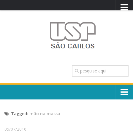
PORTAL USP
WEBMAIL
NEWSLETTER
VIDEOCAST
SISTEMAS USP
TRANSPARÊNCIA
OUVIDORIA
CONTATO
Sobre o Campus
ENGLISH
Tagged:
mão na massa
Escola, Institutos e Órgãos
Conselho Gestor e Dirigentes
Núcleos e Comissões
05/07/2016
História e Números