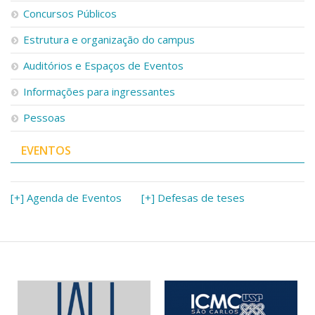
Serviços
Concursos Públicos
Bibliotecas
Estrutura e organização do campus
Apoio ao Estudante
Segurança, Trânsito e Prevenção
Auditórios e Espaços de Eventos
RH, Administrativo e Financeiro
Outros serviços
Informações para ingressantes
Comunicação
Pessoas
Assessorias e Mídias
Aplicativos e Sites
EVENTOS
Jornal da USP
Agenda de Eventos
Defesa de Teses
[+] Agenda de Eventos
[+] Defesas de teses