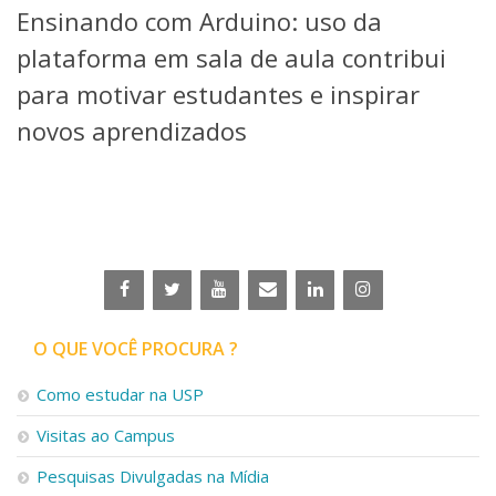
Ensinando com Arduino: uso da
Telefones e Mapas
Pessoas
plataforma em sala de aula contribui
Ensino
para motivar estudantes e inspirar
Graduação
novos aprendizados
Pós-Graduação
Educação a distância
Cursos de Extensão
Pesquisa e Inovação
Linhas de Pesquisa
Centros, Núcleos e Projetos em Rede
Pós-doutorado
Iniciação Científica
Transferência de Tecnologia
O QUE VOCÊ PROCURA ?
Empresas Juniores
Extensão à Comunidade
Como estudar na USP
Projetos, Programas e Cursos
Visitas ao Campus
Artes, Cultura e Esportes
Museus e Espaços Interativos
Pesquisas Divulgadas na Mídia