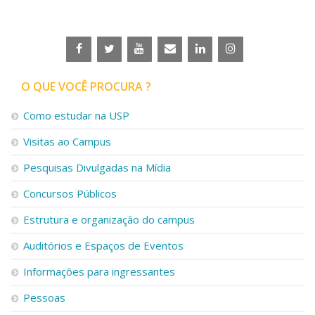
Serviços
Bibliotecas
Apoio ao Estudante
Segurança, Trânsito e Prevenção
RH, Administrativo e Financeiro
O QUE VOCÊ PROCURA ?
Outros serviços
Comunicação
Como estudar na USP
Assessorias e Mídias
Visitas ao Campus
Aplicativos e Sites
Jornal da USP
Pesquisas Divulgadas na Mídia
Agenda de Eventos
Defesa de Teses
Concursos Públicos
Estrutura e organização do campus
Auditórios e Espaços de Eventos
Informações para ingressantes
Pessoas