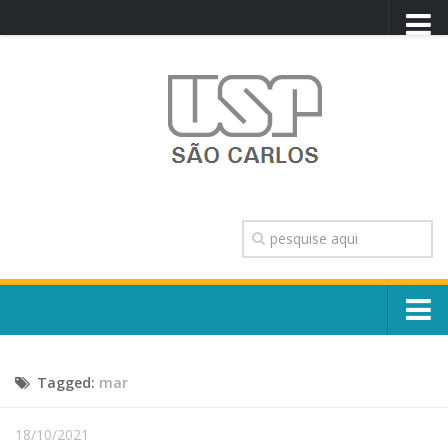
PORTAL USP
WEBMAIL
NEWSLETTER
VIDEOCAST
SISTEMAS USP
TRANSPARÊNCIA
OUVIDORIA
CONTATO
Sobre o Campus
ENGLISH
Tagged:
mar
Escola, Institutos e Órgãos
Conselho Gestor e Dirigentes
Núcleos e Comissões
18/10/2021
História e Números