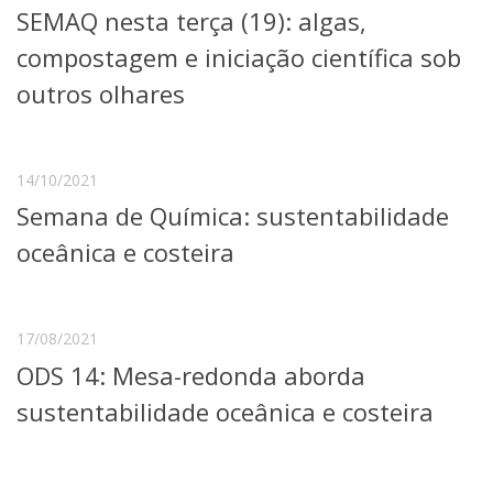
SEMAQ nesta terça (19): algas,
Telefones e Mapas
Pessoas
compostagem e iniciação científica sob
Ensino
outros olhares
Graduação
Pós-Graduação
Educação a distância
Cursos de Extensão
14/10/2021
Semana de Química: sustentabilidade
Pesquisa e Inovação
Linhas de Pesquisa
oceânica e costeira
Centros, Núcleos e Projetos em Rede
Pós-doutorado
Iniciação Científica
Transferência de Tecnologia
17/08/2021
Empresas Juniores
ODS 14: Mesa-redonda aborda
Extensão à Comunidade
sustentabilidade oceânica e costeira
Projetos, Programas e Cursos
Artes, Cultura e Esportes
Museus e Espaços Interativos