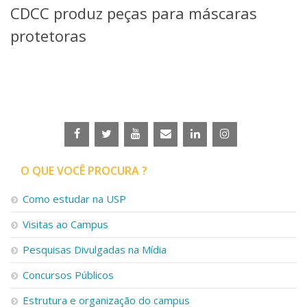
CDCC produz peças para máscaras
Telefones e Mapas
Pessoas
protetoras
Ensino
Graduação
Pós-Graduação
Educação a distância
Cursos de Extensão
Pesquisa e Inovação
Linhas de Pesquisa
Centros, Núcleos e Projetos em Rede
O QUE VOCÊ PROCURA ?
Pós-doutorado
Iniciação Científica
Como estudar na USP
Transferência de Tecnologia
Visitas ao Campus
Empresas Juniores
Extensão à Comunidade
Pesquisas Divulgadas na Mídia
Projetos, Programas e Cursos
Concursos Públicos
Artes, Cultura e Esportes
Museus e Espaços Interativos
Estrutura e organização do campus