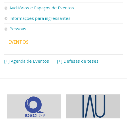
Serviços
Auditórios e Espaços de Eventos
Bibliotecas
Apoio ao Estudante
Informações para ingressantes
Segurança, Trânsito e Prevenção
Pessoas
RH, Administrativo e Financeiro
Outros serviços
EVENTOS
Comunicação
Assessorias e Mídias
Aplicativos e Sites
[+] Agenda de Eventos
[+] Defesas de teses
Jornal da USP
Agenda de Eventos
Defesa de Teses