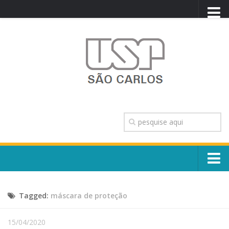
PORTAL USP
WEBMAIL
NEWSLETTER
VIDEOCAST
SISTEMAS USP
TRANSPARÊNCIA
OUVIDORIA
CONTATO
Sobre o Campus
ENGLISH
Tagged:
máscara de proteção
Escola, Institutos e Órgãos
Conselho Gestor e Dirigentes
Núcleos e Comissões
15/04/2020
História e Números