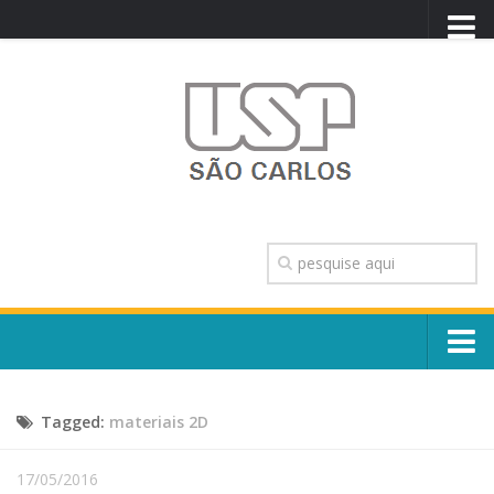
PORTAL USP
WEBMAIL
NEWSLETTER
VIDEOCAST
SISTEMAS USP
TRANSPARÊNCIA
OUVIDORIA
CONTATO
Sobre o Campus
ENGLISH
Tagged:
materiais 2D
Escola, Institutos e Órgãos
Conselho Gestor e Dirigentes
Núcleos e Comissões
17/05/2016
História e Números