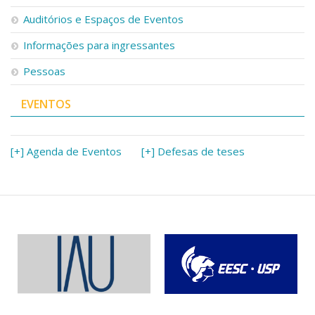
Serviços
Auditórios e Espaços de Eventos
Bibliotecas
Apoio ao Estudante
Informações para ingressantes
Segurança, Trânsito e Prevenção
Pessoas
RH, Administrativo e Financeiro
Outros serviços
EVENTOS
Comunicação
Assessorias e Mídias
Aplicativos e Sites
[+] Agenda de Eventos
[+] Defesas de teses
Jornal da USP
Agenda de Eventos
Defesa de Teses