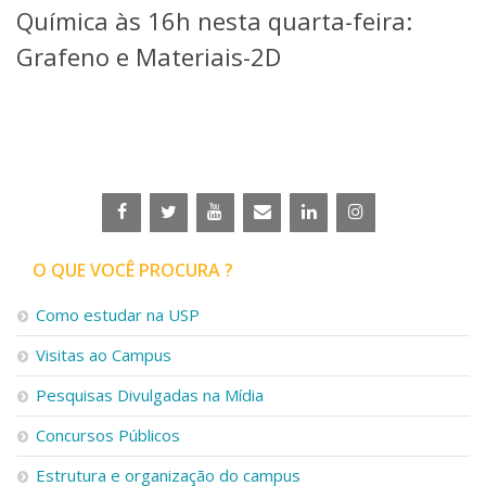
Química às 16h nesta quarta-feira:
Telefones e Mapas
Pessoas
Grafeno e Materiais-2D
Ensino
Graduação
Pós-Graduação
Educação a distância
Cursos de Extensão
Pesquisa e Inovação
Linhas de Pesquisa
Centros, Núcleos e Projetos em Rede
O QUE VOCÊ PROCURA ?
Pós-doutorado
Iniciação Científica
Como estudar na USP
Transferência de Tecnologia
Visitas ao Campus
Empresas Juniores
Extensão à Comunidade
Pesquisas Divulgadas na Mídia
Projetos, Programas e Cursos
Concursos Públicos
Artes, Cultura e Esportes
Museus e Espaços Interativos
Estrutura e organização do campus