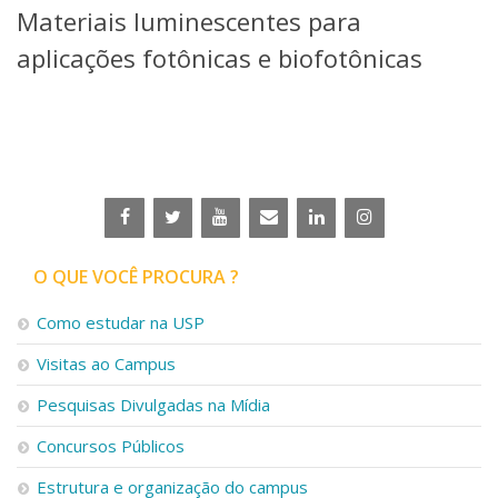
Materiais luminescentes para
Telefones e Mapas
Pessoas
aplicações fotônicas e biofotônicas
Ensino
Graduação
Pós-Graduação
Educação a distância
Cursos de Extensão
Pesquisa e Inovação
Linhas de Pesquisa
Centros, Núcleos e Projetos em Rede
O QUE VOCÊ PROCURA ?
Pós-doutorado
Iniciação Científica
Como estudar na USP
Transferência de Tecnologia
Visitas ao Campus
Empresas Juniores
Extensão à Comunidade
Pesquisas Divulgadas na Mídia
Projetos, Programas e Cursos
Concursos Públicos
Artes, Cultura e Esportes
Museus e Espaços Interativos
Estrutura e organização do campus