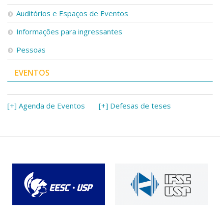
Serviços
Auditórios e Espaços de Eventos
Bibliotecas
Apoio ao Estudante
Informações para ingressantes
Segurança, Trânsito e Prevenção
Pessoas
RH, Administrativo e Financeiro
Outros serviços
EVENTOS
Comunicação
Assessorias e Mídias
Aplicativos e Sites
[+] Agenda de Eventos
[+] Defesas de teses
Jornal da USP
Agenda de Eventos
Defesa de Teses