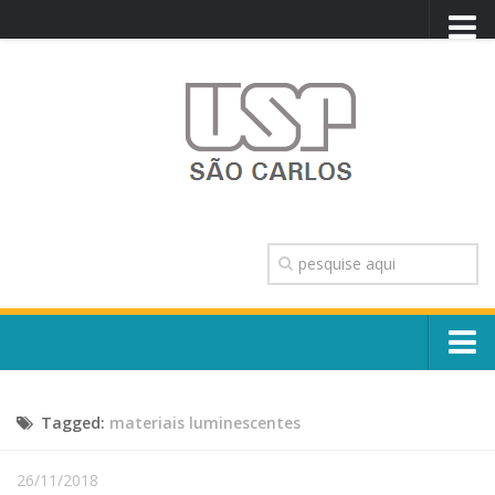
PORTAL USP
WEBMAIL
NEWSLETTER
VIDEOCAST
SISTEMAS USP
TRANSPARÊNCIA
OUVIDORIA
CONTATO
Sobre o Campus
ENGLISH
Tagged:
materiais luminescentes
Escola, Institutos e Órgãos
Conselho Gestor e Dirigentes
Núcleos e Comissões
26/11/2018
História e Números