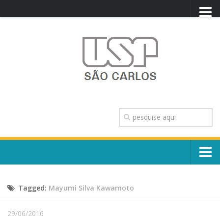
PORTAL USP
WEBMAIL
NEWSLETTER
VIDEOCAST
SISTEMAS USP
TRANSPARÊNCIA
OUVIDORIA
CONTATO
Sobre o Campus
ENGLISH
Tagged:
Mayumi Silva Kawamoto
Escola, Institutos e Órgãos
Conselho Gestor e Dirigentes
Núcleos e Comissões
29/06/2016
História e Números