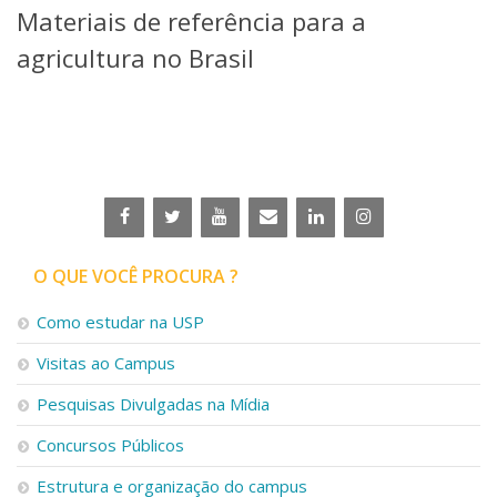
Materiais de referência para a
Telefones e Mapas
Pessoas
agricultura no Brasil
Ensino
Graduação
Pós-Graduação
Educação a distância
Cursos de Extensão
Pesquisa e Inovação
Linhas de Pesquisa
Centros, Núcleos e Projetos em Rede
O QUE VOCÊ PROCURA ?
Pós-doutorado
Iniciação Científica
Como estudar na USP
Transferência de Tecnologia
Visitas ao Campus
Empresas Juniores
Extensão à Comunidade
Pesquisas Divulgadas na Mídia
Projetos, Programas e Cursos
Concursos Públicos
Artes, Cultura e Esportes
Museus e Espaços Interativos
Estrutura e organização do campus