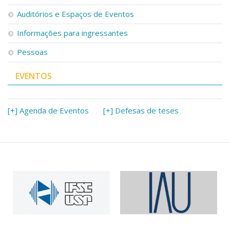
Serviços
Auditórios e Espaços de Eventos
Bibliotecas
Apoio ao Estudante
Informações para ingressantes
Segurança, Trânsito e Prevenção
Pessoas
RH, Administrativo e Financeiro
Outros serviços
EVENTOS
Comunicação
Assessorias e Mídias
Aplicativos e Sites
[+] Agenda de Eventos
[+] Defesas de teses
Jornal da USP
Agenda de Eventos
Defesa de Teses