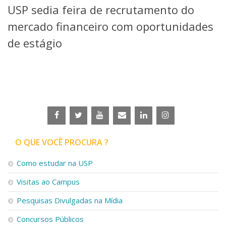
USP sedia feira de recrutamento do
Telefones e Mapas
Pessoas
mercado financeiro com oportunidades
Ensino
de estágio
Graduação
Pós-Graduação
Educação a distância
Cursos de Extensão
Pesquisa e Inovação
Linhas de Pesquisa
Centros, Núcleos e Projetos em Rede
Pós-doutorado
O QUE VOCÊ PROCURA ?
Iniciação Científica
Transferência de Tecnologia
Como estudar na USP
Empresas Juniores
Extensão à Comunidade
Visitas ao Campus
Projetos, Programas e Cursos
Pesquisas Divulgadas na Mídia
Artes, Cultura e Esportes
Museus e Espaços Interativos
Concursos Públicos