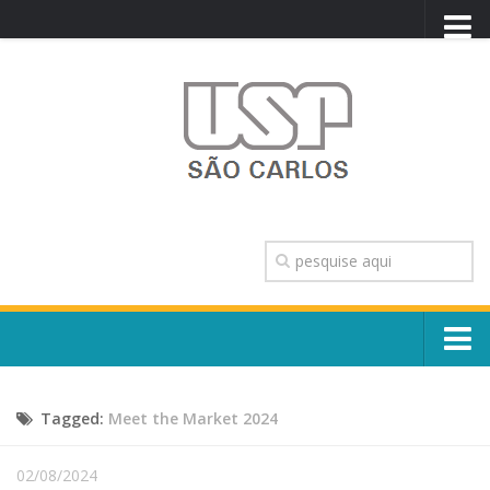
PORTAL USP
WEBMAIL
NEWSLETTER
VIDEOCAST
SISTEMAS USP
TRANSPARÊNCIA
OUVIDORIA
CONTATO
Sobre o Campus
ENGLISH
Tagged:
Meet the Market 2024
Escola, Institutos e Órgãos
Conselho Gestor e Dirigentes
Núcleos e Comissões
02/08/2024
História e Números