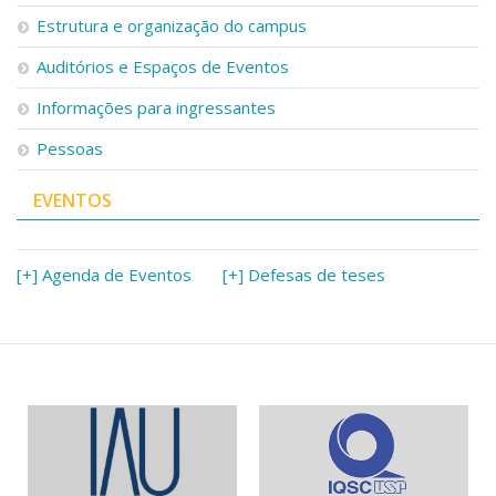
Serviços
Estrutura e organização do campus
Bibliotecas
Auditórios e Espaços de Eventos
Apoio ao Estudante
Segurança, Trânsito e Prevenção
Informações para ingressantes
RH, Administrativo e Financeiro
Outros serviços
Pessoas
Comunicação
EVENTOS
Assessorias e Mídias
Aplicativos e Sites
Jornal da USP
Agenda de Eventos
[+] Agenda de Eventos
[+] Defesas de teses
Defesa de Teses