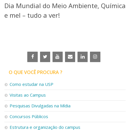
Dia Mundial do Meio Ambiente, Química
Telefones e Mapas
Pessoas
e mel – tudo a ver!
Ensino
Graduação
Pós-Graduação
Educação a distância
Cursos de Extensão
Pesquisa e Inovação
Linhas de Pesquisa
Centros, Núcleos e Projetos em Rede
O QUE VOCÊ PROCURA ?
Pós-doutorado
Iniciação Científica
Como estudar na USP
Transferência de Tecnologia
Visitas ao Campus
Empresas Juniores
Extensão à Comunidade
Pesquisas Divulgadas na Mídia
Projetos, Programas e Cursos
Concursos Públicos
Artes, Cultura e Esportes
Museus e Espaços Interativos
Estrutura e organização do campus