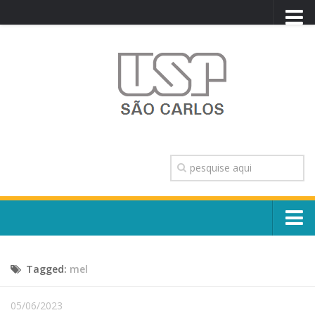
PORTAL USP
WEBMAIL
NEWSLETTER
VIDEOCAST
SISTEMAS USP
TRANSPARÊNCIA
OUVIDORIA
CONTATO
Sobre o Campus
ENGLISH
Tagged:
mel
Escola, Institutos e Órgãos
Conselho Gestor e Dirigentes
Núcleos e Comissões
05/06/2023
História e Números