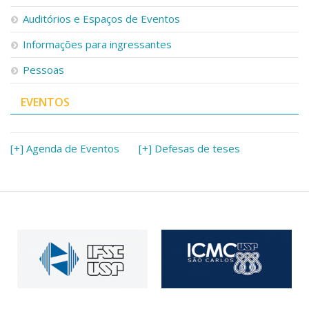
Serviços
Auditórios e Espaços de Eventos
Bibliotecas
Apoio ao Estudante
Informações para ingressantes
Segurança, Trânsito e Prevenção
Pessoas
RH, Administrativo e Financeiro
Outros serviços
EVENTOS
Comunicação
Assessorias e Mídias
Aplicativos e Sites
[+] Agenda de Eventos
[+] Defesas de teses
Jornal da USP
Agenda de Eventos
Defesa de Teses