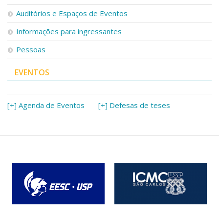
Serviços
Auditórios e Espaços de Eventos
Bibliotecas
Apoio ao Estudante
Informações para ingressantes
Segurança, Trânsito e Prevenção
Pessoas
RH, Administrativo e Financeiro
Outros serviços
EVENTOS
Comunicação
Assessorias e Mídias
Aplicativos e Sites
[+] Agenda de Eventos
[+] Defesas de teses
Jornal da USP
Agenda de Eventos
Defesa de Teses