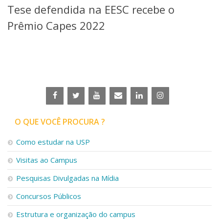
Tese defendida na EESC recebe o
Telefones e Mapas
Pessoas
Prêmio Capes 2022
Ensino
Graduação
Pós-Graduação
Educação a distância
Cursos de Extensão
Pesquisa e Inovação
Linhas de Pesquisa
Centros, Núcleos e Projetos em Rede
O QUE VOCÊ PROCURA ?
Pós-doutorado
Iniciação Científica
Como estudar na USP
Transferência de Tecnologia
Visitas ao Campus
Empresas Juniores
Extensão à Comunidade
Pesquisas Divulgadas na Mídia
Projetos, Programas e Cursos
Concursos Públicos
Artes, Cultura e Esportes
Museus e Espaços Interativos
Estrutura e organização do campus