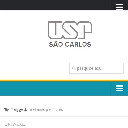
PORTAL USP
WEBMAIL
NEWSLETTER
VIDEOCAST
SISTEMAS USP
TRANSPARÊNCIA
OUVIDORIA
CONTATO
Sobre o Campus
ENGLISH
Tagged:
metassuperfícies
Escola, Institutos e Órgãos
Conselho Gestor e Dirigentes
Núcleos e Comissões
24/08/2022
História e Números