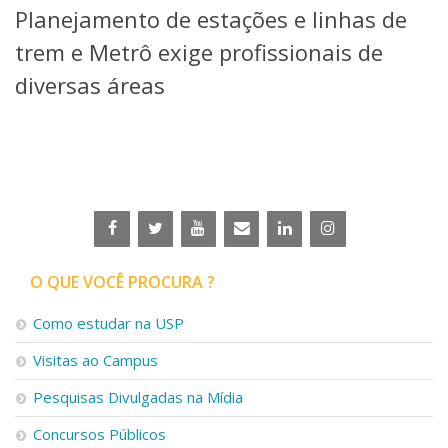
Planejamento de estações e linhas de
Telefones e Mapas
Pessoas
trem e Metrô exige profissionais de
Ensino
diversas áreas
Graduação
Pós-Graduação
Educação a distância
Cursos de Extensão
Pesquisa e Inovação
Linhas de Pesquisa
Centros, Núcleos e Projetos em Rede
Pós-doutorado
O QUE VOCÊ PROCURA ?
Iniciação Científica
Transferência de Tecnologia
Como estudar na USP
Empresas Juniores
Extensão à Comunidade
Visitas ao Campus
Projetos, Programas e Cursos
Pesquisas Divulgadas na Mídia
Artes, Cultura e Esportes
Museus e Espaços Interativos
Concursos Públicos