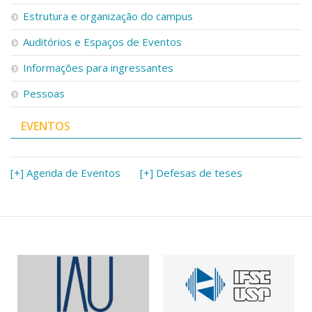
Serviços
Estrutura e organização do campus
Bibliotecas
Auditórios e Espaços de Eventos
Apoio ao Estudante
Segurança, Trânsito e Prevenção
Informações para ingressantes
RH, Administrativo e Financeiro
Outros serviços
Pessoas
Comunicação
EVENTOS
Assessorias e Mídias
Aplicativos e Sites
Jornal da USP
Agenda de Eventos
[+] Agenda de Eventos
[+] Defesas de teses
Defesa de Teses