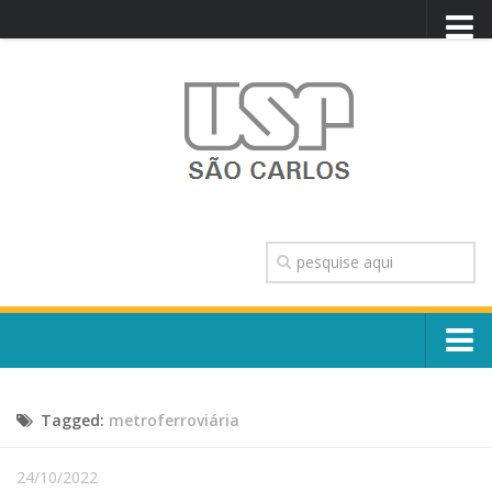
PORTAL USP
WEBMAIL
NEWSLETTER
VIDEOCAST
SISTEMAS USP
TRANSPARÊNCIA
OUVIDORIA
CONTATO
Sobre o Campus
ENGLISH
Tagged:
metroferroviária
Escola, Institutos e Órgãos
Conselho Gestor e Dirigentes
Núcleos e Comissões
24/10/2022
História e Números