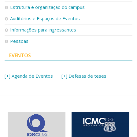
Serviços
Estrutura e organização do campus
Bibliotecas
Auditórios e Espaços de Eventos
Apoio ao Estudante
Segurança, Trânsito e Prevenção
Informações para ingressantes
RH, Administrativo e Financeiro
Outros serviços
Pessoas
Comunicação
EVENTOS
Assessorias e Mídias
Aplicativos e Sites
Jornal da USP
Agenda de Eventos
[+] Agenda de Eventos
[+] Defesas de teses
Defesa de Teses