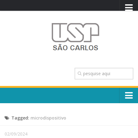
PORTAL USP
WEBMAIL
NEWSLETTER
VIDEOCAST
SISTEMAS USP
TRANSPARÊNCIA
OUVIDORIA
CONTATO
Sobre o Campus
ENGLISH
Tagged:
microdispositivo
Escola, Institutos e Órgãos
Conselho Gestor e Dirigentes
Núcleos e Comissões
02/09/2024
História e Números