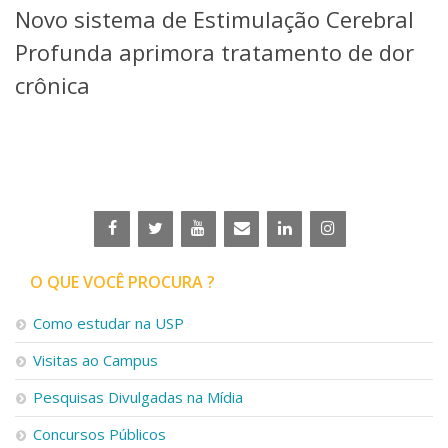
Novo sistema de Estimulação Cerebral
Telefones e Mapas
Pessoas
Profunda aprimora tratamento de dor
Ensino
crônica
Graduação
Pós-Graduação
Educação a distância
Cursos de Extensão
Pesquisa e Inovação
Linhas de Pesquisa
Centros, Núcleos e Projetos em Rede
Pós-doutorado
O QUE VOCÊ PROCURA ?
Iniciação Científica
Transferência de Tecnologia
Como estudar na USP
Empresas Juniores
Extensão à Comunidade
Visitas ao Campus
Projetos, Programas e Cursos
Pesquisas Divulgadas na Mídia
Artes, Cultura e Esportes
Museus e Espaços Interativos
Concursos Públicos