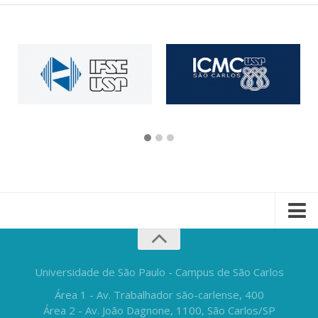
Universidade de São Paulo - Campus de São Carlos
Área 1 - Av. Trabalhador são-carlense, 400
Área 2 - Av. João Dagnone, 1100, São Carlos/SP