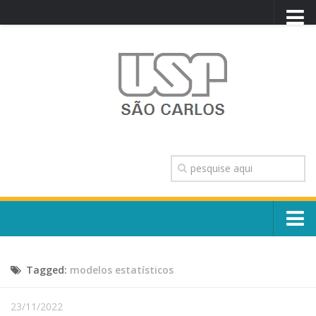
PORTAL USP
WEBMAIL
NEWSLETTER
VIDEOCAST
SISTEMAS USP
TRANSPARÊNCIA
OUVIDORIA
CONTATO
Sobre o Campus
ENGLISH
Tagged:
modelos estatísticos
Escola, Institutos e Órgãos
Conselho Gestor e Dirigentes
Núcleos e Comissões
23/11/2022
História e Números