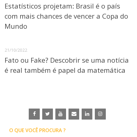
Estatísticos projetam: Brasil é o país
Telefones e Mapas
Pessoas
com mais chances de vencer a Copa do
Ensino
Mundo
Graduação
Pós-Graduação
Educação a distância
Cursos de Extensão
21/10/2022
Fato ou Fake? Descobrir se uma notícia
Pesquisa e Inovação
Linhas de Pesquisa
é real também é papel da matemática
Centros, Núcleos e Projetos em Rede
Pós-doutorado
Iniciação Científica
Transferência de Tecnologia
Empresas Juniores
Extensão à Comunidade
Projetos, Programas e Cursos
Artes, Cultura e Esportes
O QUE VOCÊ PROCURA ?
Museus e Espaços Interativos