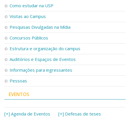
Serviços
Como estudar na USP
Bibliotecas
Visitas ao Campus
Apoio ao Estudante
Segurança, Trânsito e Prevenção
Pesquisas Divulgadas na Mídia
RH, Administrativo e Financeiro
Outros serviços
Concursos Públicos
Comunicação
Estrutura e organização do campus
Assessorias e Mídias
Aplicativos e Sites
Auditórios e Espaços de Eventos
Jornal da USP
Informações para ingressantes
Agenda de Eventos
Defesa de Teses
Pessoas
EVENTOS
[+] Agenda de Eventos
[+] Defesas de teses